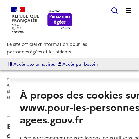
RÉPUBLIQUE
FRANÇAISE
Le site officiel d'information pour les
personnes âgées et les aidants
Accès aux annuaires
Accès par besoin
Accueil
Espace annuaire
Annuaire EHPAD et maisons de retraite
À propos des cookies su
EHPAD par département
Vendée (85)
Les Brouzils
EHPAD Les Roses d'or - Le Chêne d'or
www.pour-les-personnes
Retour aux résultats de l'annuaire
agees.gouv.fr
EHPAD Les Roses d'or - Le Chêne
d'or
Découvrez comment nous collectons, nous utilisons, no