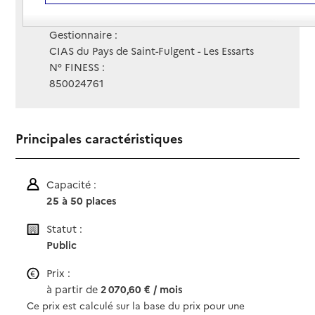
Contact
Contact
Site Internet
Site internet
Gestionnaire :
CIAS du Pays de Saint-Fulgent - Les Essarts
N° FINESS :
850024761
Principales caractéristiques
Capacité :
25 à 50 places
Statut :
Public
Prix :
à partir de
2 070,60 € / mois
Ce prix est calculé sur la base du prix pour une