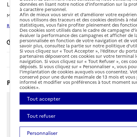
Les Brouzils, VENDEE
données en lisant notre notice d’information sur la pr
à caractère personnel.
Afin de mieux vous servir et d’améliorer votre expérienc
Mis à jour le
16/07/2025
nous utilisons des traceurs et des cookies destinés à réal
statistiques, vous faire profiter pleinement des fonction
Rechercher les établissements autour de Les Brouzils
Des cookies sont utilisés dans le cadre de campagne d
évaluer la performance des campagnes et afficher de la
personnalisée en fonction de votre navigation et de vot
Signaler une erreur
savoir plus, consultez la partie sur notre politique d'uti
Si vous cliquez sur « Tout Accepter », l’éditeur du porta
partenaires déposeront ces cookies sur votre terminal l
Sommaire
navigation. Si vous cliquez sur « Tout Refuser », ces co
déposés. Si vous cliquez sur « Personnaliser », vous pou
l’implantation de cookies auxquels vous consentez. Vot
conservé pour une durée maximale de 13 mois et vous
Présentation
informé et modifier vos préférences à tout moment sur
cookies ».
Tout accepter
16 rue de la Chênaie
85260 - Les Brouzils
Tout refuser
Voir itinéraire
Téléphone :
02 51 42 97 26
Personnaliser