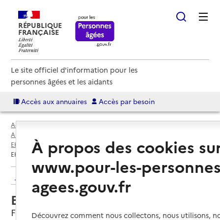
RÉPUBLIQUE
FRANÇAISE
Le site officiel d'information pour les
personnes âgées et les aidants
Accès aux annuaires
Accès par besoin
Accueil
Espace annuaire
Annuaire EHPAD et maisons de retraite
À propos des cookies su
EHPAD par département
Vendée (85)
Falleron
EHPAD Les Glycines
www.pour-les-personnes
Retour aux résultats de l'annuaire
agees.gouv.fr
EHPAD Les Glycines
Falleron, VENDEE
Découvrez comment nous collectons, nous utilisons, no