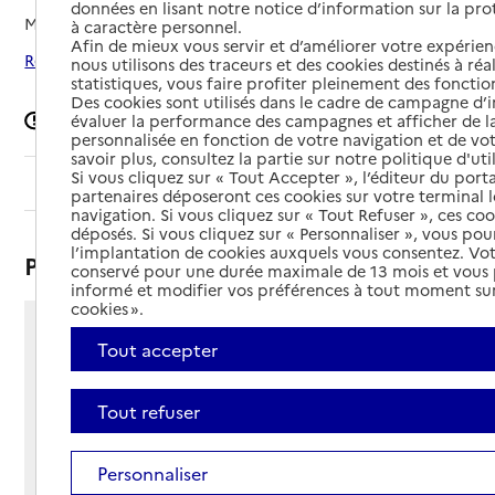
données en lisant notre notice d’information sur la pr
Mis à jour le
11/12/2025
à caractère personnel.
Afin de mieux vous servir et d’améliorer votre expérienc
Rechercher les établissements autour de Falleron
nous utilisons des traceurs et des cookies destinés à réal
statistiques, vous faire profiter pleinement des fonction
Des cookies sont utilisés dans le cadre de campagne d
Signaler une erreur
évaluer la performance des campagnes et afficher de la
personnalisée en fonction de votre navigation et de vot
savoir plus, consultez la partie sur notre politique d'uti
Si vous cliquez sur « Tout Accepter », l’éditeur du porta
Sommaire
partenaires déposeront ces cookies sur votre terminal l
navigation. Si vous cliquez sur « Tout Refuser », ces co
déposés. Si vous cliquez sur « Personnaliser », vous pou
l’implantation de cookies auxquels vous consentez. Vot
Présentation
conservé pour une durée maximale de 13 mois et vous
informé et modifier vos préférences à tout moment sur
cookies ».
10 rue de nantes
Tout accepter
85670 - Falleron
Voir itinéraire
Tout refuser
Téléphone :
02 51 35 42 38
Contact
Contact
Personnaliser
Site Internet
Site internet non renseigné