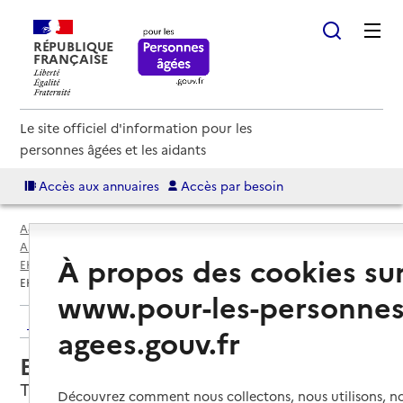
RÉPUBLIQUE
FRANÇAISE
Le site officiel d'information pour les
personnes âgées et les aidants
Accès aux annuaires
Accès par besoin
Accueil
Espace annuaire
Annuaire EHPAD et maisons de retraite
À propos des cookies su
EHPAD par département
Var (83)
Toulon
EHPAD La Marquisanne 2
www.pour-les-personnes
Retour aux résultats de l'annuaire
agees.gouv.fr
EHPAD La Marquisanne 2
Toulon, VAR
Découvrez comment nous collectons, nous utilisons, no