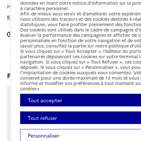
données en lisant notre notice d’information sur la pr
Mis à jour le
05/06/2026
à caractère personnel.
Afin de mieux vous servir et d’améliorer votre expérienc
Rechercher les établissements autour de Toulon
nous utilisons des traceurs et des cookies destinés à réal
statistiques, vous faire profiter pleinement des fonction
Des cookies sont utilisés dans le cadre de campagne d
Signaler une erreur
évaluer la performance des campagnes et afficher de la
personnalisée en fonction de votre navigation et de vot
savoir plus, consultez la partie sur notre politique d'uti
Si vous cliquez sur « Tout Accepter », l’éditeur du porta
Sommaire
partenaires déposeront ces cookies sur votre terminal l
navigation. Si vous cliquez sur « Tout Refuser », ces co
déposés. Si vous cliquez sur « Personnaliser », vous pou
l’implantation de cookies auxquels vous consentez. Vot
Présentation
conservé pour une durée maximale de 13 mois et vous
informé et modifier vos préférences à tout moment sur
cookies ».
309 chemin Belle Visto
Tout accepter
83000 - Toulon
Voir itinéraire
Tout refuser
Téléphone :
04 94 09 57 00
Contact
Contact
Personnaliser
Site Internet
Site internet non renseigné