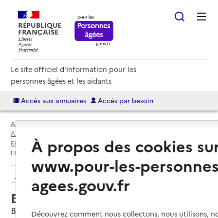
RÉPUBLIQUE
FRANÇAISE
Le site officiel d'information pour les
personnes âgées et les aidants
Accès aux annuaires
Accès par besoin
Accueil
Espace annuaire
Annuaire EHPAD et maisons de retraite
À propos des cookies su
EHPAD par département
Val-D'Oise (95)
Bezons
EHPAD Résidence Arc en ciel
www.pour-les-personnes
Retour aux résultats de l'annuaire
agees.gouv.fr
EHPAD Résidence Arc en ciel
Bezons, VAL-D'OISE
Découvrez comment nous collectons, nous utilisons, no