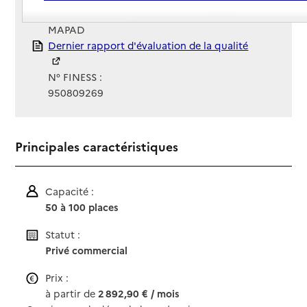
Gestionnaire :
MAPAD
Rapport HAS
Dernier rapport d'évaluation de la qualité
N° FINESS :
950809269
Principales caractéristiques
Capacité :
50 à 100 places
Statut :
Privé commercial
Prix :
à partir de
2 892,90 € / mois