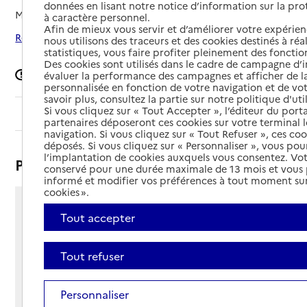
données en lisant notre notice d’information sur la pr
Mis à jour le
02/03/2026
à caractère personnel.
Afin de mieux vous servir et d’améliorer votre expérienc
Rechercher les établissements autour de Bezons
nous utilisons des traceurs et des cookies destinés à réal
statistiques, vous faire profiter pleinement des fonction
Des cookies sont utilisés dans le cadre de campagne d
Signaler une erreur
évaluer la performance des campagnes et afficher de la
personnalisée en fonction de votre navigation et de vot
savoir plus, consultez la partie sur notre politique d'uti
Si vous cliquez sur « Tout Accepter », l’éditeur du porta
Sommaire
partenaires déposeront ces cookies sur votre terminal l
navigation. Si vous cliquez sur « Tout Refuser », ces co
déposés. Si vous cliquez sur « Personnaliser », vous pou
l’implantation de cookies auxquels vous consentez. Vot
Présentation
conservé pour une durée maximale de 13 mois et vous
informé et modifier vos préférences à tout moment sur
cookies ».
2 rue Gabriel Reby
Tout accepter
95870 - Bezons
Voir itinéraire
Tout refuser
Téléphone :
01 30 25 70 00
Contact
Contact
Personnaliser
Site Internet
Site internet