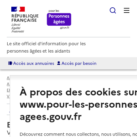
RÉPUBLIQUE
FRANÇAISE
Le site officiel d'information pour les
personnes âgées et les aidants
Accès aux annuaires
Accès par besoin
Accueil
Espace annuaire
Annuaire EHPAD et maisons de retraite
À propos des cookies su
EHPAD par département
Val-de-Marne (94)
Vitry-sur-Seine
EHPAD Les Lilas
www.pour-les-personnes
Retour aux résultats de l'annuaire
agees.gouv.fr
EHPAD Les Lilas
Vitry-sur-Seine, VAL-DE-MARNE
Découvrez comment nous collectons, nous utilisons, no