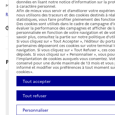
données en lisant notre notice d’information sur la pr
Mis à jour le
30/06/2026
à caractère personnel.
Afin de mieux vous servir et d’améliorer votre expérienc
Rechercher les établissements autour de Vitry-sur-Seine
nous utilisons des traceurs et des cookies destinés à réal
statistiques, vous faire profiter pleinement des fonction
Des cookies sont utilisés dans le cadre de campagne d
Signaler une erreur
évaluer la performance des campagnes et afficher de la
personnalisée en fonction de votre navigation et de vot
savoir plus, consultez la partie sur notre politique d'uti
Si vous cliquez sur « Tout Accepter », l’éditeur du porta
Sommaire
partenaires déposeront ces cookies sur votre terminal l
navigation. Si vous cliquez sur « Tout Refuser », ces co
déposés. Si vous cliquez sur « Personnaliser », vous pou
l’implantation de cookies auxquels vous consentez. Vot
Présentation
conservé pour une durée maximale de 13 mois et vous
informé et modifier vos préférences à tout moment sur
cookies ».
70 rue des Carrières
Tout accepter
94400 - Vitry-sur-Seine
Voir itinéraire
Tout refuser
Téléphone :
01 49 60 87 22
Contact
Contact
Personnaliser
Site Internet
Site internet