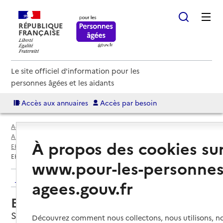
RÉPUBLIQUE
FRANÇAISE
Le site officiel d'information pour les
personnes âgées et les aidants
Accès aux annuaires
Accès par besoin
Accueil
Espace annuaire
Annuaire EHPAD et maisons de retraite
À propos des cookies su
EHPAD par département
Val-de-Marne (94)
Santeny
EHPAD Résidence du parc
www.pour-les-personnes
Retour aux résultats de l'annuaire
agees.gouv.fr
EHPAD Résidence du parc
Santeny, VAL-DE-MARNE
Découvrez comment nous collectons, nous utilisons, no