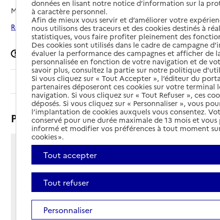
données en lisant notre notice d’information sur la pr
Mis à jour le
16/04/2026
à caractère personnel.
Afin de mieux vous servir et d’améliorer votre expérienc
Rechercher les établissements autour de Santeny
nous utilisons des traceurs et des cookies destinés à réal
statistiques, vous faire profiter pleinement des fonction
Des cookies sont utilisés dans le cadre de campagne d
évaluer la performance des campagnes et afficher de la
Signaler une erreur
personnalisée en fonction de votre navigation et de vot
savoir plus, consultez la partie sur notre politique d'uti
Si vous cliquez sur « Tout Accepter », l’éditeur du porta
Sommaire
partenaires déposeront ces cookies sur votre terminal l
navigation. Si vous cliquez sur « Tout Refuser », ces co
déposés. Si vous cliquez sur « Personnaliser », vous pou
l’implantation de cookies auxquels vous consentez. Vot
Présentation
conservé pour une durée maximale de 13 mois et vous
informé et modifier vos préférences à tout moment sur
cookies ».
2 rue de la Libération
Tout accepter
94440 - Santeny
Voir itinéraire
Tout refuser
Téléphone :
01 43 86 08 40
Contact
Contact
Personnaliser
Site Internet
Site internet