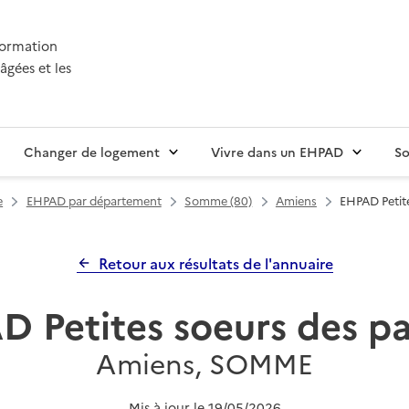
nformation
âgées et les
Changer de logement
Vivre dans un EHPAD
So
e
EHPAD par département
Somme (80)
Amiens
EHPAD Petit
Retour aux résultats de l'annuaire
 Petites soeurs des p
Amiens, SOMME
Mis à jour le
19/05/2026