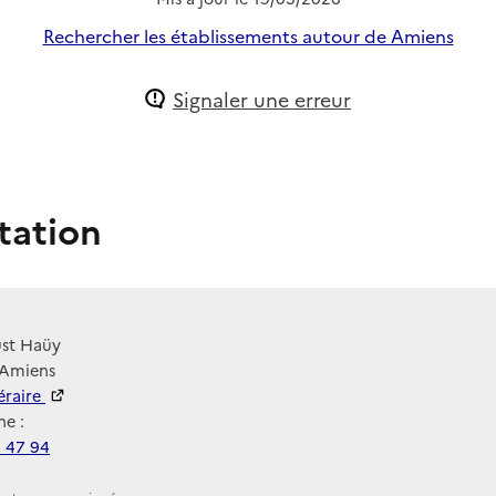
Rechercher les établissements autour de Amiens
Signaler une erreur
tation
ust Haüy
 Amiens
néraire
e :
1 47 94