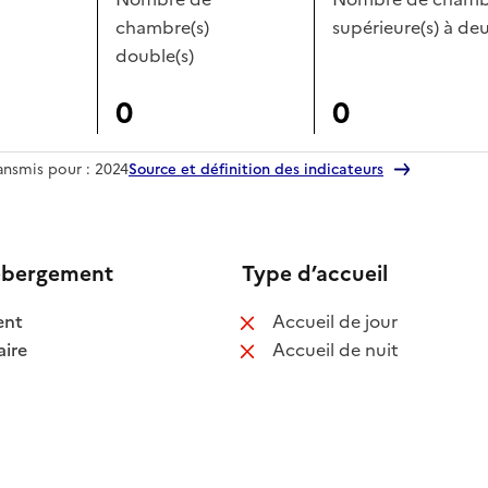
chambre(s)
supérieure(s) à deu
double(s)
0
0
ransmis pour : 2024
Source et définition des indicateurs
ébergement
Type d’accueil
 disponible
: non disponib
ent
Accueil de jour
 disponible
: non disponib
ire
Accueil de nuit