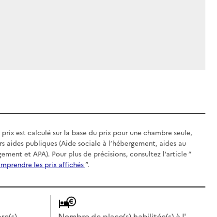
 prix est calculé sur la base du prix pour une chambre seule,
rs aides publiques (Aide sociale à l’hébergement, aides au
gement et APA). Pour plus de précisions, consultez l’article “
mprendre les prix affichés
”.
e(s)
Nombre de place(s) habilitée(s) à l'