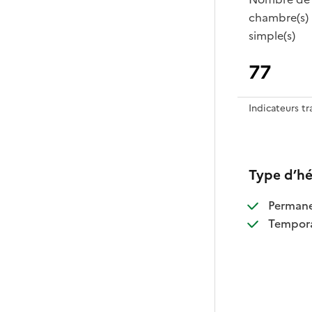
chambre(s)
simple(s)
77
Indicateurs t
Type d’h
:
Perman
:
Tempora