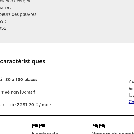
ernet
rnet non renseigné
aire :
soeurs des pauvres
S :
052
 caractéristiques
 :
50 à 100 places
Ce
ho
Privé non lucratif
lo
Co
artir de
2 291,70 € / mois
Nombre de
Nombre de chambr