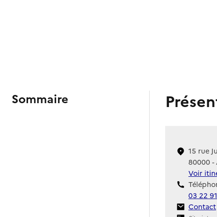
Présen
Sommaire
15 rue J
80000 -
Voir iti
Téléphon
03 22 9
Contact
Contact