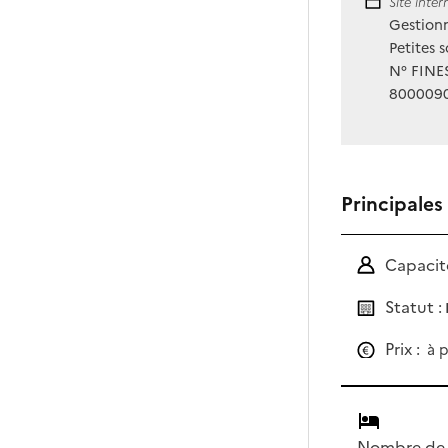
Site Int
Site inte
Gestionn
Petites 
N° FINES
800009
Principales
Capacité
Statut :
Prix :
à p
Nombre de