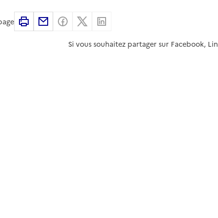
Imprimer
Partager par email
Partager sur Facebook
Partager sur X
Partager sur Linkedin
 page
Si vous souhaitez partager sur Facebook, Li