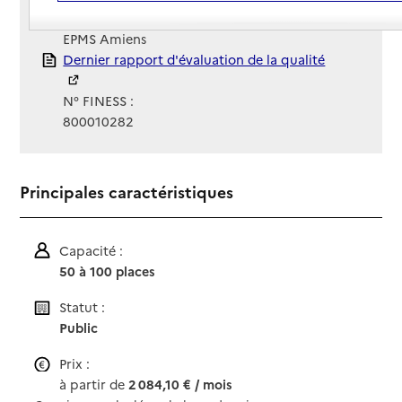
Gestionnaire :
EPMS Amiens
Rapport HAS
Dernier rapport d'évaluation de la qualité
N° FINESS :
800010282
Principales caractéristiques
Capacité :
50 à 100 places
Statut :
Public
Prix :
à partir de
2 084,10 € / mois