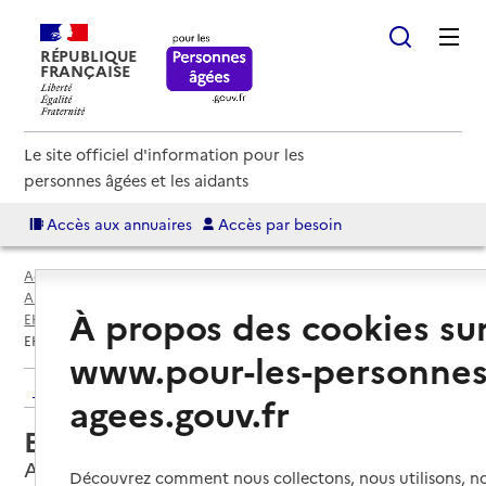
RÉPUBLIQUE
FRANÇAISE
Le site officiel d'information pour les
personnes âgées et les aidants
Accès aux annuaires
Accès par besoin
Accueil
Espace annuaire
Annuaire EHPAD et maisons de retraite
À propos des cookies su
EHPAD par département
Somme (80)
Amiens
EHPAD Château de Montières
www.pour-les-personnes
Retour aux résultats de l'annuaire
agees.gouv.fr
EHPAD Château de Montières
Amiens, SOMME
Découvrez comment nous collectons, nous utilisons, no