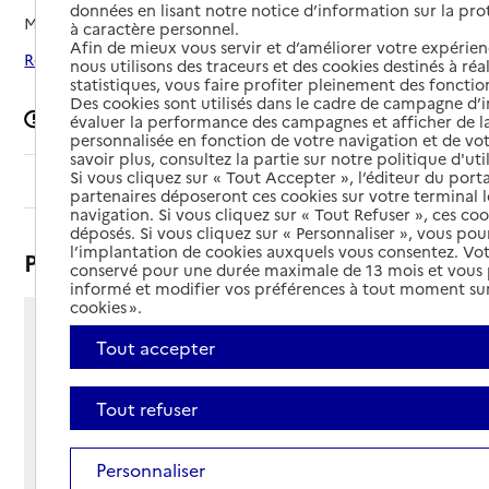
données en lisant notre notice d’information sur la pr
Mis à jour le
27/06/2025
à caractère personnel.
Afin de mieux vous servir et d’améliorer votre expérienc
Rechercher les établissements autour de Amiens
nous utilisons des traceurs et des cookies destinés à réal
statistiques, vous faire profiter pleinement des fonction
Des cookies sont utilisés dans le cadre de campagne d
Signaler une erreur
évaluer la performance des campagnes et afficher de la
personnalisée en fonction de votre navigation et de vot
savoir plus, consultez la partie sur notre politique d'uti
Si vous cliquez sur « Tout Accepter », l’éditeur du porta
Sommaire
partenaires déposeront ces cookies sur votre terminal l
navigation. Si vous cliquez sur « Tout Refuser », ces co
déposés. Si vous cliquez sur « Personnaliser », vous pou
l’implantation de cookies auxquels vous consentez. Vot
Présentation
conservé pour une durée maximale de 13 mois et vous
informé et modifier vos préférences à tout moment sur
cookies ».
162 rue Baudouin d'Ailly
Tout accepter
80000 - Amiens
Voir itinéraire
Tout refuser
Téléphone :
03 22 43 27 42
Contact
Contact
Personnaliser
Site Internet
Site internet