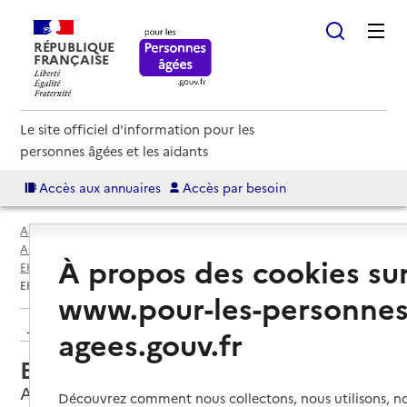
RÉPUBLIQUE
FRANÇAISE
Le site officiel d'information pour les
personnes âgées et les aidants
Accès aux annuaires
Accès par besoin
Accueil
Espace annuaire
Annuaire EHPAD et maisons de retraite
À propos des cookies su
EHPAD par département
Somme (80)
Abbeville
EHPAD Centre de gérontologie
www.pour-les-personnes
Retour aux résultats de l'annuaire
agees.gouv.fr
EHPAD Centre de gérontologie
Abbeville, SOMME
Découvrez comment nous collectons, nous utilisons, no