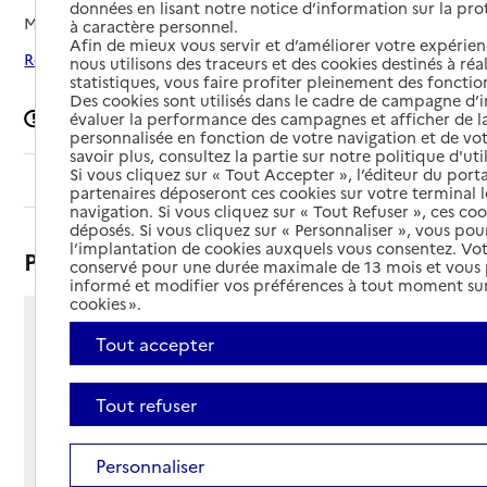
données en lisant notre notice d’information sur la pr
Mis à jour le
13/06/2025
à caractère personnel.
Afin de mieux vous servir et d’améliorer votre expérienc
Rechercher les établissements autour de Abbeville
nous utilisons des traceurs et des cookies destinés à réal
statistiques, vous faire profiter pleinement des fonction
Des cookies sont utilisés dans le cadre de campagne d
Signaler une erreur
évaluer la performance des campagnes et afficher de la
personnalisée en fonction de votre navigation et de vot
savoir plus, consultez la partie sur notre politique d'uti
Si vous cliquez sur « Tout Accepter », l’éditeur du porta
Sommaire
partenaires déposeront ces cookies sur votre terminal l
navigation. Si vous cliquez sur « Tout Refuser », ces co
déposés. Si vous cliquez sur « Personnaliser », vous pou
l’implantation de cookies auxquels vous consentez. Vot
Présentation
conservé pour une durée maximale de 13 mois et vous
informé et modifier vos préférences à tout moment sur
cookies ».
80 route de Doullens
Tout accepter
80100 - Abbeville
Voir itinéraire
Tout refuser
Téléphone :
03 22 25 50 00
Contact
Contact
Personnaliser
Site Internet
Site internet non renseigné