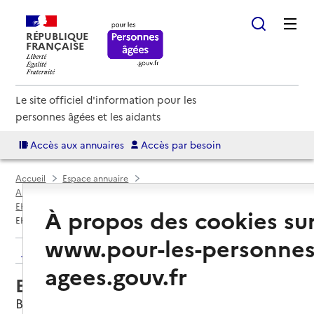
RÉPUBLIQUE
FRANÇAISE
Le site officiel d'information pour les
personnes âgées et les aidants
Accès aux annuaires
Accès par besoin
Accueil
Espace annuaire
Annuaire EHPAD et maisons de retraite
EHPAD par département
Seine-Saint-Denis (93)
Bagnolet
À propos des cookies su
EHPAD Résidence Marie
www.pour-les-personnes
Retour aux résultats de l'annuaire
agees.gouv.fr
EHPAD Résidence Marie
Bagnolet, SEINE-SAINT-DENIS