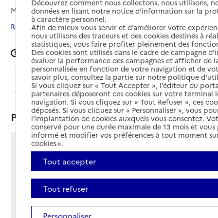
Découvrez comment nous collectons, nous utilisons, no
Mis à jour le
02/09/2025
données en lisant notre notice d’information sur la pr
à caractère personnel.
Rechercher les établissements autour de Bagnolet
Afin de mieux vous servir et d’améliorer votre expérienc
nous utilisons des traceurs et des cookies destinés à réal
statistiques, vous faire profiter pleinement des fonction
Des cookies sont utilisés dans le cadre de campagne d
Signaler une erreur
évaluer la performance des campagnes et afficher de la
personnalisée en fonction de votre navigation et de vot
savoir plus, consultez la partie sur notre politique d'uti
Sommaire
Si vous cliquez sur « Tout Accepter », l’éditeur du porta
partenaires déposeront ces cookies sur votre terminal l
navigation. Si vous cliquez sur « Tout Refuser », ces co
déposés. Si vous cliquez sur « Personnaliser », vous pou
Présentation
l’implantation de cookies auxquels vous consentez. Vot
conservé pour une durée maximale de 13 mois et vous
informé et modifier vos préférences à tout moment sur
cookies ».
91 avenue de la République
Tout accepter
93170 - Bagnolet
Voir itinéraire
Téléphone :
Tout refuser
01 49 72 67 00
Contact
Contact
Personnaliser
Site Internet
Site internet