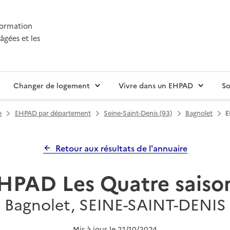
nformation
âgées et les
Changer de logement
Vivre dans un EHPAD
So
e
EHPAD par département
Seine-Saint-Denis (93)
Bagnolet
E
Retour aux résultats de l'annuaire
HPAD Les Quatre saiso
Bagnolet, SEINE-SAINT-DENIS
Mis à jour le
21/10/2024