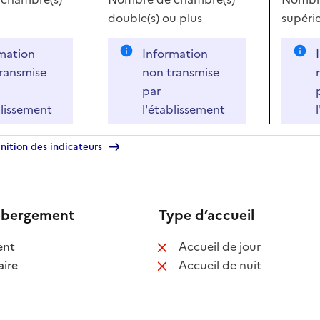
double(s)
ou plus
supérie
mation
Information
ransmise
non transmise
par
blissement
l'établissement
nition des indicateurs
ébergement
Type d’accueil
 disponible
: non disponib
ent
Accueil de jour
 disponible
: non disponib
ire
Accueil de nuit