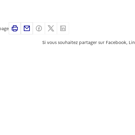
Imprimer
Partager par email
Partager sur Facebook
Partager sur X
Partager sur Linkedin
 page
Si vous souhaitez partager sur Facebook, Li