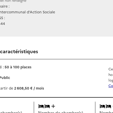
ernet
rnet non renseigné
aire :
Intercommunal d'Action Sociale
S :
344
 caractéristiques
 :
50 à 100 places
Ce
ho
Public
lo
Co
artir de
2 608,50 € / mois
chambre(s)
Nombre de chambre(s)
Nombre