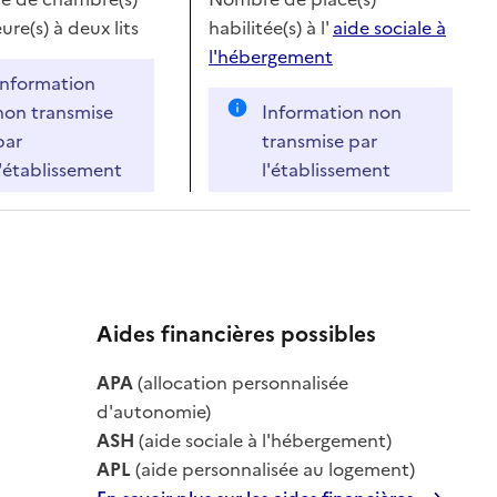
ure(s) à deux lits
habilitée(s) à l'
aide sociale à
l'hébergement
Information
non transmise
Information non
par
transmise par
l'établissement
l'établissement
Aides financières possibles
le
APA
(allocation personnalisée
le
d'autonomie)
ASH
(aide sociale à l'hébergement)
APL
(aide personnalisée au logement)
En savoir plus sur les aides financières