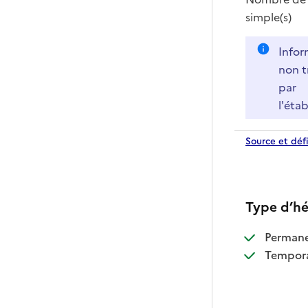
simple(s)
Infor
non t
par
l'éta
Source et défi
Type d’h
:
Perman
:
Tempora