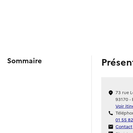
Présen
Sommaire
73 rue L
93170 - 
Voir iti
Téléphon
01 55 82
Contact
Contact