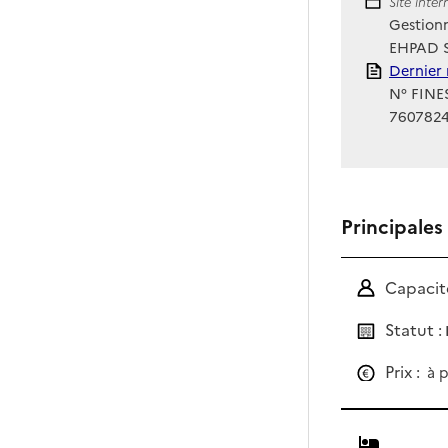
Site Int
Site inte
Gestionn
EHPAD S
Rapport
Dernier 
N° FINES
760782
Principales
Capacité
Statut :
Prix :
à p