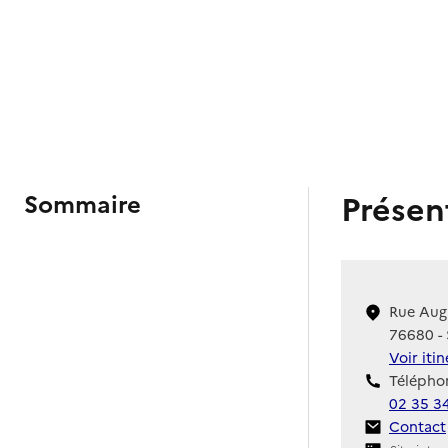
Présen
Sommaire
Rue Aug
76680 - 
Voir iti
Téléphon
02 35 3
Contact
Contact