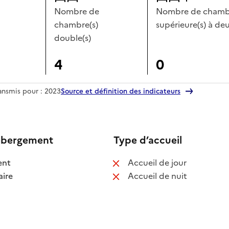
Nombre de
Nombre de chambr
chambre(s)
supérieure(s) à deu
double(s)
4
0
ransmis pour : 2023
Source et définition des indicateurs
ébergement
Type d’accueil
 disponible
: non disponib
ent
Accueil de jour
 disponible
: non disponib
ire
Accueil de nuit