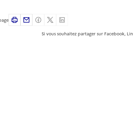
Imprimer
Partager par email
Partager sur Facebook
Partager sur X
Partager sur Linkedin
 page
Si vous souhaitez partager sur Facebook, Li