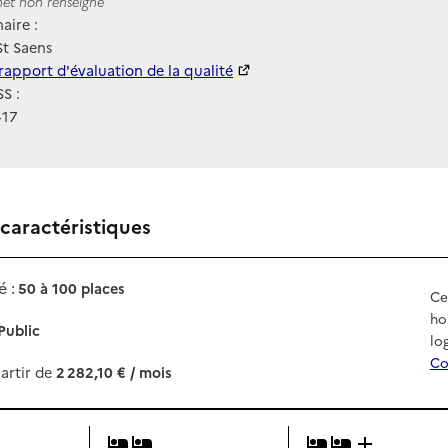
ernet
rnet non renseigné
aire :
t Saens
 HAS
rapport d'évaluation de la qualité
S :
417
 caractéristiques
 :
50 à 100 places
Ce
ho
Public
lo
Co
artir de
2 282,10 € / mois