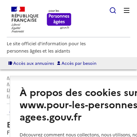
RÉPUBLIQUE
FRANÇAISE
Le site officiel d'information pour les
personnes âgées et les aidants
Accès aux annuaires
Accès par besoin
Accueil
Espace annuaire
Annuaire EHPAD et maisons de retraite
À propos des cookies su
EHPAD par département
Seine-et-Marne (77)
Faremoutiers
EHPAD Abbaye Notre-Dame
www.pour-les-personnes
Retour aux résultats de l'annuaire
agees.gouv.fr
EHPAD Abbaye Notre-Dame
Faremoutiers, SEINE-ET-MARNE
Découvrez comment nous collectons, nous utilisons, no