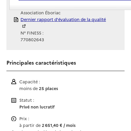
Gestionnaire :
Association Éboriac
Rapport HAS
Dernier rapport d'évaluation de la qualité
N° FINESS :
770802643
Principales caractéristiques
Capacité :
moins de
25 places
Statut :
Privé non lucratif
Prix :
à partir de
2 651,40 € / mois