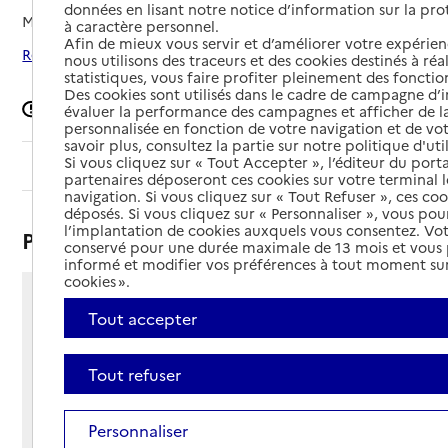
données en lisant notre notice d’information sur la pr
Mis à jour le
23/01/2026
à caractère personnel.
Afin de mieux vous servir et d’améliorer votre expérienc
Rechercher les établissements autour de Faremoutiers
nous utilisons des traceurs et des cookies destinés à réal
statistiques, vous faire profiter pleinement des fonction
Des cookies sont utilisés dans le cadre de campagne d
Signaler une erreur
évaluer la performance des campagnes et afficher de la
personnalisée en fonction de votre navigation et de vot
savoir plus, consultez la partie sur notre politique d'uti
Si vous cliquez sur « Tout Accepter », l’éditeur du porta
Sommaire
partenaires déposeront ces cookies sur votre terminal l
navigation. Si vous cliquez sur « Tout Refuser », ces co
déposés. Si vous cliquez sur « Personnaliser », vous pou
l’implantation de cookies auxquels vous consentez. Vot
Présentation
conservé pour une durée maximale de 13 mois et vous
informé et modifier vos préférences à tout moment sur
cookies ».
1 rue Fénelon Desfourneaux
Tout accepter
77515 - Faremoutiers
Voir itinéraire
Tout refuser
Téléphone :
01 64 20 05 49
Contact
Contact
Personnaliser
Site Internet
Site internet