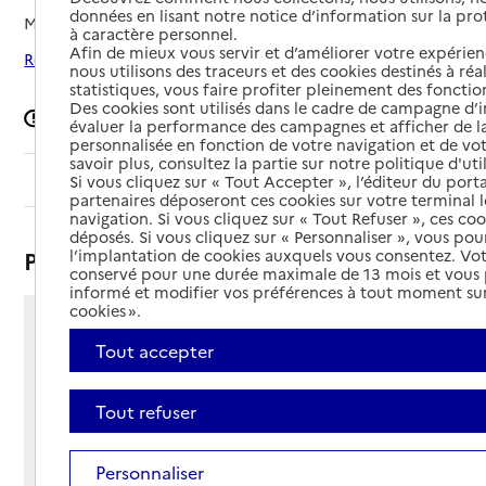
données en lisant notre notice d’information sur la pr
Mis à jour le
15/04/2026
à caractère personnel.
Afin de mieux vous servir et d’améliorer votre expérienc
Rechercher les établissements autour de Amplepuis
nous utilisons des traceurs et des cookies destinés à réal
statistiques, vous faire profiter pleinement des fonction
Des cookies sont utilisés dans le cadre de campagne d
Signaler une erreur
évaluer la performance des campagnes et afficher de la
personnalisée en fonction de votre navigation et de vot
savoir plus, consultez la partie sur notre politique d'uti
Sommaire
Si vous cliquez sur « Tout Accepter », l’éditeur du porta
partenaires déposeront ces cookies sur votre terminal l
navigation. Si vous cliquez sur « Tout Refuser », ces co
déposés. Si vous cliquez sur « Personnaliser », vous pou
Présentation
l’implantation de cookies auxquels vous consentez. Vot
conservé pour une durée maximale de 13 mois et vous
informé et modifier vos préférences à tout moment sur
cookies ».
165 avenue raoul follereau
Tout accepter
69550 - Amplepuis
Voir itinéraire
Téléphone :
Tout refuser
04 74 05 43 05
Contact
Contact
Personnaliser
Site Internet
Site internet