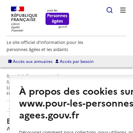
RÉPUBLIQUE
FRANÇAISE
Le site officiel d'information pour les
personnes âgées et les aidants
Accès aux annuaires
Accès par besoin
Accueil
Espace annuaire
Annuaire EHPAD et maisons de retraite
À propos des cookies su
EHPAD par département
Rhône (69D)
Amplepuis
EHPAD d'Amplepuis
www.pour-les-personnes
Retour aux résultats de l'annuaire
agees.gouv.fr
EHPAD d'Amplepuis
Amplepuis, RHONE
Découvrez comment nous collectons, nous utilisons, no