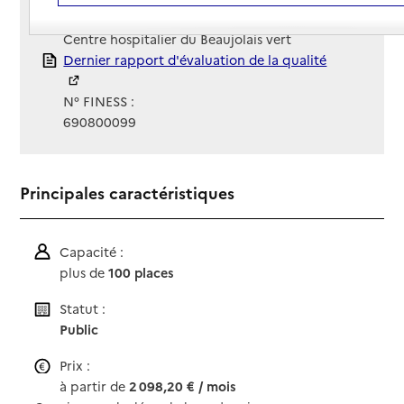
Gestionnaire :
Centre hospitalier du Beaujolais vert
Rapport HAS
Dernier rapport d'évaluation de la qualité
N° FINESS :
690800099
Principales caractéristiques
Capacité :
plus de
100 places
Statut :
Public
Prix :
à partir de
2 098,20 € / mois