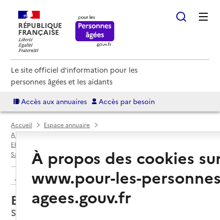
RÉPUBLIQUE
FRANÇAISE
Le site officiel d'information pour les
personnes âgées et les aidants
Accès aux annuaires
Accès par besoin
Accueil
Espace annuaire
Annuaire EHPAD et maisons de retraite
EHPAD par département
Puy-de-Dôme (63)
À propos des cookies su
Saint-Amant-Tallende
EHPAD Le montel
www.pour-les-personnes
Retour aux résultats de l'annuaire
agees.gouv.fr
EHPAD Le montel
Saint-Amant-Tallende, PUY-DE-DOME