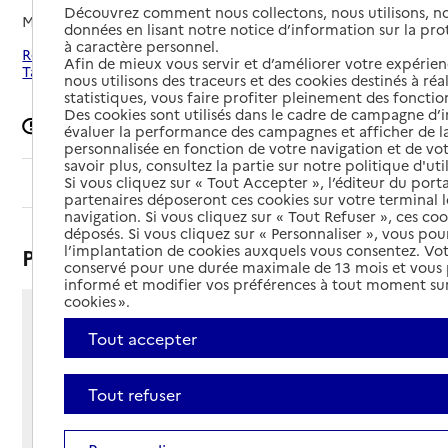
Découvrez comment nous collectons, nous utilisons, no
Mis à jour le
03/12/2025
données en lisant notre notice d’information sur la pr
à caractère personnel.
Rechercher les établissements autour de Saint-Amant-
Afin de mieux vous servir et d’améliorer votre expérienc
Tallende
nous utilisons des traceurs et des cookies destinés à réal
statistiques, vous faire profiter pleinement des fonction
Des cookies sont utilisés dans le cadre de campagne d
Signaler une erreur
évaluer la performance des campagnes et afficher de la
personnalisée en fonction de votre navigation et de vot
savoir plus, consultez la partie sur notre politique d'uti
Si vous cliquez sur « Tout Accepter », l’éditeur du porta
Sommaire
partenaires déposeront ces cookies sur votre terminal l
navigation. Si vous cliquez sur « Tout Refuser », ces co
déposés. Si vous cliquez sur « Personnaliser », vous pou
l’implantation de cookies auxquels vous consentez. Vot
Présentation
conservé pour une durée maximale de 13 mois et vous
informé et modifier vos préférences à tout moment sur
cookies ».
3 rue du Parc
Tout accepter
63450 - Saint-Amant-Tallende
Voir itinéraire
Tout refuser
Téléphone :
04 73 39 30 08
Contact
Contact