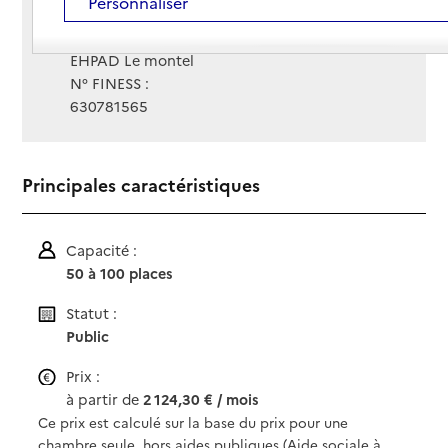
Personnaliser
Site Internet
Site internet
Gestionnaire :
EHPAD Le montel
N° FINESS :
630781565
Principales caractéristiques
Capacité :
50 à 100 places
Statut :
Public
Prix :
à partir de
2 124,30 € / mois
Ce prix est calculé sur la base du prix pour une
chambre seule, hors aides publiques (Aide sociale à