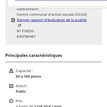
Site Internet
Site internet
Gestionnaire :
Centre communal d'action sociale (CCAS)
Rapport HAS
Dernier rapport d'évaluation de la qualité
N° FINESS :
630790467
Principales caractéristiques
Capacité :
50 à 100 places
Statut :
Public
Prix :
à partir de
2 124,30 € / mois