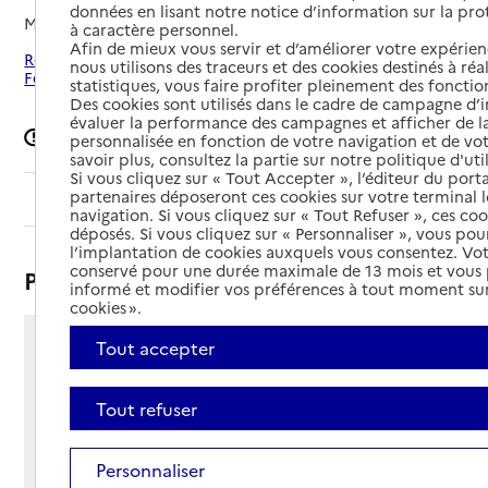
données en lisant notre notice d’information sur la pr
Mis à jour le
18/12/2025
à caractère personnel.
Afin de mieux vous servir et d’améliorer votre expérienc
Rechercher les établissements autour de Clermont-
nous utilisons des traceurs et des cookies destinés à réal
Ferrand
statistiques, vous faire profiter pleinement des fonction
Des cookies sont utilisés dans le cadre de campagne d
évaluer la performance des campagnes et afficher de la
Signaler une erreur
personnalisée en fonction de votre navigation et de vot
savoir plus, consultez la partie sur notre politique d'uti
Si vous cliquez sur « Tout Accepter », l’éditeur du porta
partenaires déposeront ces cookies sur votre terminal l
Sommaire
navigation. Si vous cliquez sur « Tout Refuser », ces co
déposés. Si vous cliquez sur « Personnaliser », vous pou
l’implantation de cookies auxquels vous consentez. Vot
conservé pour une durée maximale de 13 mois et vous
Présentation
informé et modifier vos préférences à tout moment sur
cookies ».
Tout accepter
11 rue Saint-Rames
63000 - Clermont-Ferrand
Voir itinéraire
Tout refuser
Téléphone :
04 73 92 94 33
Personnaliser
Contact
Contact