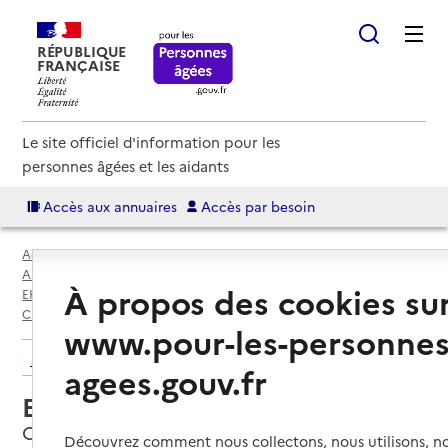
RÉPUBLIQUE
FRANÇAISE
Le site officiel d'information pour les
personnes âgées et les aidants
Accès aux annuaires
Accès par besoin
Accueil
Espace annuaire
Annuaire EHPAD et maisons de retraite
À propos des cookies su
EHPAD par département
Puy-de-Dôme (63)
Clermont-Ferrand
EHPAD Les Sources
www.pour-les-personnes
Retour aux résultats de l'annuaire
agees.gouv.fr
EHPAD Les Sources
Clermont-Ferrand, PUY-DE-DOME
Découvrez comment nous collectons, nous utilisons, no