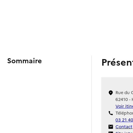
Présen
Sommaire
Rue du G
62410 - 
Voir iti
Téléphon
03 21 40
Contact
Contact