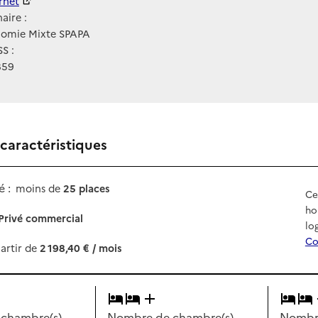
ernet
ernet
aire :
nomie Mixte SPAPA
S :
859
 caractéristiques
 :
moins de
25 places
Ce
ho
Privé commercial
lo
Co
artir de
2 198,40 € / mois
chambre(s)
Nombre de chambre(s)
Nombre