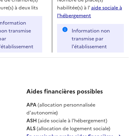
ure(s) à deux lits
habilitée(s) à l'
aide sociale à
l'hébergement
Information
non transmise
Information non
par
transmise par
l'établissement
l'établissement
Aides financières possibles
le
APA
(allocation personnalisée
le
d'autonomie)
ASH
(aide sociale à l'hébergement)
ALS
(allocation de logement sociale)
En savoir plus sur les aides financières