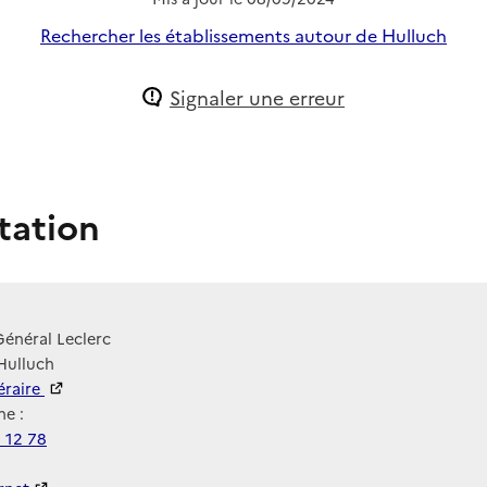
Rechercher les établissements autour de Hulluch
Signaler une erreur
tation
énéral Leclerc
Hulluch
néraire
e :
 12 78