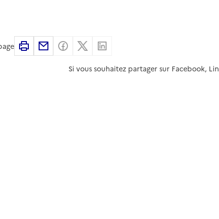
Imprimer
Partager par email
Partager sur Facebook
Partager sur X
Partager sur Linkedin
 page
Si vous souhaitez partager sur Facebook, Li