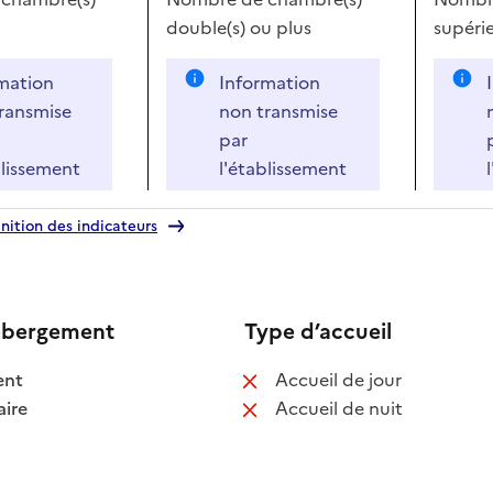
double(s)
ou plus
supérie
mation
Information
ransmise
non transmise
par
blissement
l'établissement
nition des indicateurs
ébergement
Type d’accueil
 disponible
: non disponib
ent
Accueil de jour
 disponible
: non disponib
ire
Accueil de nuit