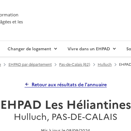
nformation
âgées et les
Changer de logement
Vivre dans un EHPAD
So
e
EHPAD par département
Pas-de-Calais (62)
Hulluch
EHPAD 
Retour aux résultats de l'annuaire
EHPAD Les Héliantines
Hulluch, PAS-DE-CALAIS
Mis à jour le
08/09/2024