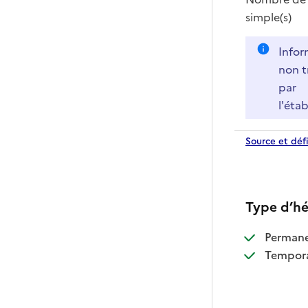
simple(s)
Infor
non t
par
l'éta
Source et défi
Type d’h
:
Perman
:
Tempora