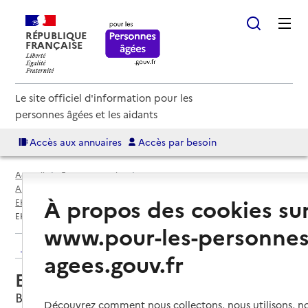
RÉPUBLIQUE
FRANÇAISE
Le site officiel d'information pour les
personnes âgées et les aidants
Accès aux annuaires
Accès par besoin
Accueil
Espace annuaire
Annuaire EHPAD et maisons de retraite
À propos des cookies su
EHPAD par département
Pas-de-Calais (62)
Billy-Berclau
EHPAD Les Heliantines
www.pour-les-personnes
Retour aux résultats de l'annuaire
agees.gouv.fr
EHPAD Les Heliantines
Billy-Berclau, PAS-DE-CALAIS
Découvrez comment nous collectons, nous utilisons, no