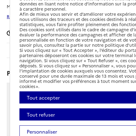
données en lisant notre notice d’information sur la pr
Mis à jour le
08/09/2024
à caractère personnel.
Afin de mieux vous servir et d’améliorer votre expérienc
Rechercher les établissements autour de Billy-Berclau
nous utilisons des traceurs et des cookies destinés à réal
statistiques, vous faire profiter pleinement des fonction
Des cookies sont utilisés dans le cadre de campagne d
Signaler une erreur
évaluer la performance des campagnes et afficher de la
personnalisée en fonction de votre navigation et de vot
savoir plus, consultez la partie sur notre politique d'uti
Sommaire
Si vous cliquez sur « Tout Accepter », l’éditeur du porta
partenaires déposeront ces cookies sur votre terminal l
navigation. Si vous cliquez sur « Tout Refuser », ces co
déposés. Si vous cliquez sur « Personnaliser », vous pou
l’implantation de cookies auxquels vous consentez. Vot
Présentation
conservé pour une durée maximale de 13 mois et vous
informé et modifier vos préférences à tout moment sur
cookies ».
Rue du 1er Mai
Tout accepter
62138 - Billy-Berclau
Voir itinéraire
Tout refuser
Téléphone :
03 21 74 64 70
Contact
Contact
Personnaliser
Site Internet
Site internet