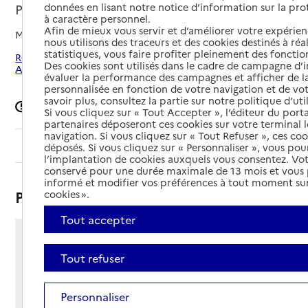
Paris 12e Arrondissement, PARIS
données en lisant notre notice d’information sur la pr
à caractère personnel.
Afin de mieux vous servir et d’améliorer votre expérienc
Mis à jour le
23/02/2026
nous utilisons des traceurs et des cookies destinés à réal
statistiques, vous faire profiter pleinement des fonction
Rechercher les établissements autour de Paris 12e
Des cookies sont utilisés dans le cadre de campagne d
Arrondissement
évaluer la performance des campagnes et afficher de la
personnalisée en fonction de votre navigation et de vot
savoir plus, consultez la partie sur notre politique d'uti
Signaler une erreur
Si vous cliquez sur « Tout Accepter », l’éditeur du porta
partenaires déposeront ces cookies sur votre terminal l
navigation. Si vous cliquez sur « Tout Refuser », ces co
Sommaire
déposés. Si vous cliquez sur « Personnaliser », vous pou
l’implantation de cookies auxquels vous consentez. Vot
conservé pour une durée maximale de 13 mois et vous
informé et modifier vos préférences à tout moment sur
Présentation
cookies ».
Tout accepter
71 rue de Picpus
Tout refuser
75012 - Paris 12e Arrondissement
Voir itinéraire
Téléphone :
Personnaliser
01 43 43 43 40