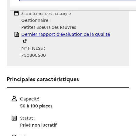
Contact
Courriel non renseigné
Site Internet
Site internet non renseigné
Gestionnaire :
Petites Soeurs des Pauvres
Rapport HAS
Dernier rapport d'évaluation de la qualité
N° FINESS :
750800500
Principales caractéristiques
Capacité :
50 à 100 places
Statut :
Privé non lucratif