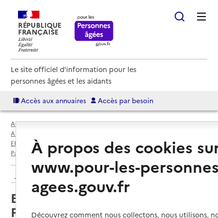
RÉPUBLIQUE
FRANÇAISE
Le site officiel d'information pour les
personnes âgées et les aidants
Accès aux annuaires
Accès par besoin
Accueil
Espace annuaire
Annuaire EHPAD et maisons de retraite
À propos des cookies su
EHPAD par département
Paris (75)
Paris 12e Arrondissement
EHPAD Petites Soeurs des Pauvres
www.pour-les-personnes
Retour aux résultats de l'annuaire
agees.gouv.fr
EHPAD Petites Soeurs des
Pauvres
Découvrez comment nous collectons, nous utilisons, no