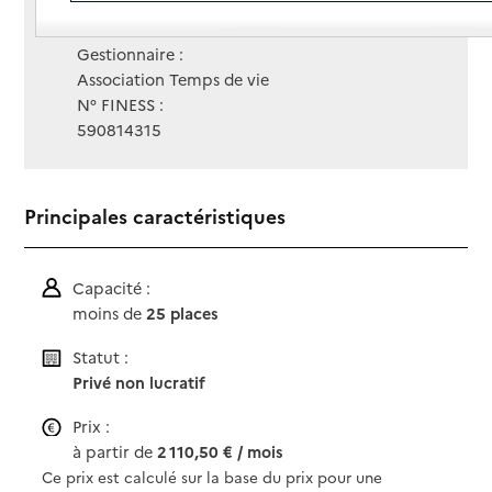
Contact
Contact
Site Internet
Site internet
Gestionnaire :
Association Temps de vie
N° FINESS :
590814315
Principales caractéristiques
Capacité :
moins de
25 places
Statut :
Privé non lucratif
Prix :
à partir de
2 110,50 € / mois
Ce prix est calculé sur la base du prix pour une