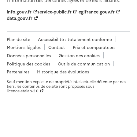
l'information des personnes âgées et de leurs aidants.
info.gouv.fr
service-public.fr
legifrance.gouv.fr
data.gouv.fr
Plan du site
Accessibilité : totalement conforme
Mentions légales
Contact
Prix et comparateurs
Données personnelles
Gestion des cookies
Politique des cookies
Outils de communication
Partenaires
Historique des évolutions
Sauf mention explicite de propriété intellectuelle détenue par des
tiers, les contenus de ce site sont proposés sous
licence etalab-2.0
Paramètres sur le choix des cookies