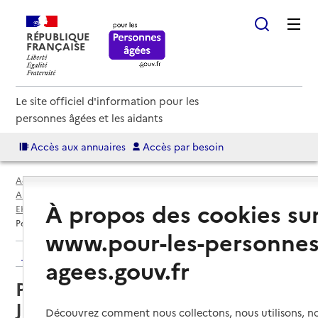
RÉPUBLIQUE
FRANÇAISE
Le site officiel d'information pour les
personnes âgées et les aidants
Accès aux annuaires
Accès par besoin
Accueil
Espace annuaire
Annuaire EHPAD et maisons de retraite
À propos des cookies su
EHPAD par département
Nord (59)
Lille
Petite unité de vie - DCPA Les Jardins de la Treille
www.pour-les-personnes
Retour aux résultats de l'annuaire
agees.gouv.fr
Petite unité de vie - DCPA Les
Jardins de la Treille
Découvrez comment nous collectons, nous utilisons, no