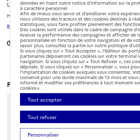
données en lisant notre notice d’information sur la pr
Lille, NORD
à caractère personnel.
Afin de mieux vous servir et d’améliorer votre expérienc
Mis à jour le
13/09/2024
nous utilisons des traceurs et des cookies destinés à réal
statistiques, vous faire profiter pleinement des fonction
Rechercher les établissements autour de Lille
Des cookies sont utilisés dans le cadre de campagne d
évaluer la performance des campagnes et afficher de la
personnalisée en fonction de votre navigation et de vot
Signaler une erreur
savoir plus, consultez la partie sur notre politique d'uti
Si vous cliquez sur « Tout Accepter », l’éditeur du porta
partenaires déposeront ces cookies sur votre terminal l
Sommaire
navigation. Si vous cliquez sur « Tout Refuser », ces co
déposés. Si vous cliquez sur « Personnaliser », vous pou
l’implantation de cookies auxquels vous consentez. Vot
conservé pour une durée maximale de 13 mois et vous
Présentation
informé et modifier vos préférences à tout moment sur
cookies ».
Tout accepter
32 rue Doudin
59800 - Lille
Tout refuser
Voir itinéraire
Téléphone :
03 20 78 19 09
Personnaliser