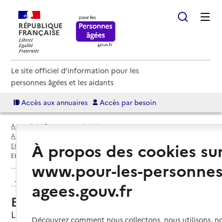
RÉPUBLIQUE
FRANÇAISE
Le site officiel d'information pour les
personnes âgées et les aidants
Accès aux annuaires
Accès par besoin
Accueil
Espace annuaire
Annuaire EHPAD et maisons de retraite
À propos des cookies su
EHPAD par département
Nord (59)
Lille
EHPAD Au Vert Feuillage
www.pour-les-personnes
Retour aux résultats de l'annuaire
agees.gouv.fr
EHPAD Au Vert Feuillage
Lille, NORD
Découvrez comment nous collectons, nous utilisons, no