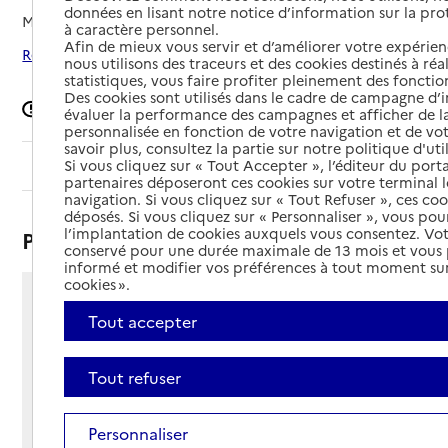
données en lisant notre notice d’information sur la pr
Mis à jour le
12/09/2024
à caractère personnel.
Afin de mieux vous servir et d’améliorer votre expérienc
Rechercher les établissements autour de Lille
nous utilisons des traceurs et des cookies destinés à réal
statistiques, vous faire profiter pleinement des fonction
Des cookies sont utilisés dans le cadre de campagne d
Signaler une erreur
évaluer la performance des campagnes et afficher de la
personnalisée en fonction de votre navigation et de vot
savoir plus, consultez la partie sur notre politique d'uti
Sommaire
Si vous cliquez sur « Tout Accepter », l’éditeur du porta
partenaires déposeront ces cookies sur votre terminal l
navigation. Si vous cliquez sur « Tout Refuser », ces co
déposés. Si vous cliquez sur « Personnaliser », vous pou
l’implantation de cookies auxquels vous consentez. Vot
Présentation
conservé pour une durée maximale de 13 mois et vous
informé et modifier vos préférences à tout moment sur
cookies ».
25 rue du Faubourg de Béthune
Tout accepter
59000 - Lille
Voir itinéraire
Tout refuser
Téléphone :
03 20 10 96 89
Contact
Contact
Personnaliser
Site Internet
Site internet