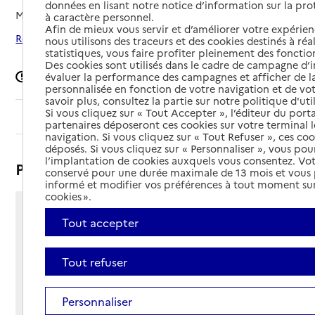
données en lisant notre notice d’information sur la pr
Mis à jour le
27/05/2026
à caractère personnel.
Afin de mieux vous servir et d’améliorer votre expérienc
Rechercher les établissements autour de Capinghem
nous utilisons des traceurs et des cookies destinés à réal
statistiques, vous faire profiter pleinement des fonction
Des cookies sont utilisés dans le cadre de campagne d
Signaler une erreur
évaluer la performance des campagnes et afficher de la
personnalisée en fonction de votre navigation et de vot
savoir plus, consultez la partie sur notre politique d'uti
Si vous cliquez sur « Tout Accepter », l’éditeur du porta
Sommaire
partenaires déposeront ces cookies sur votre terminal l
navigation. Si vous cliquez sur « Tout Refuser », ces co
déposés. Si vous cliquez sur « Personnaliser », vous pou
l’implantation de cookies auxquels vous consentez. Vot
Présentation
conservé pour une durée maximale de 13 mois et vous
informé et modifier vos préférences à tout moment sur
cookies ».
2 place Gandhi
Tout accepter
59160 - Capinghem
Voir itinéraire
Tout refuser
Téléphone :
03 20 22 57 80
Contact
Contact
Personnaliser
Site Internet
Site internet