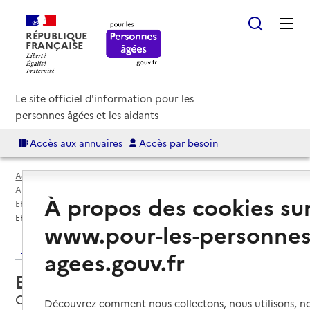
RÉPUBLIQUE
FRANÇAISE
Le site officiel d'information pour les
personnes âgées et les aidants
Accès aux annuaires
Accès par besoin
Accueil
Espace annuaire
Annuaire EHPAD et maisons de retraite
À propos des cookies su
EHPAD par département
Nord (59)
Capinghem
EHPAD Saint-François de Sales
www.pour-les-personnes
Retour aux résultats de l'annuaire
agees.gouv.fr
EHPAD Saint-François de Sales
Capinghem, NORD
Découvrez comment nous collectons, nous utilisons, no