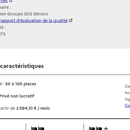
ernet
ernet
aire :
tion Groupe SOS Séniors
 HAS
rapport d'évaluation de la qualité
S :
073
 caractéristiques
 :
50 à 100 places
Ce
ho
Privé non lucratif
lo
Co
artir de
2 594,10 € / mois