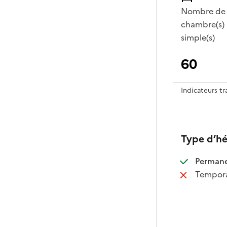
Nombre de
chambre(s)
simple(s)
60
Indicateurs t
Type d’h
:
Perman
:
Tempora