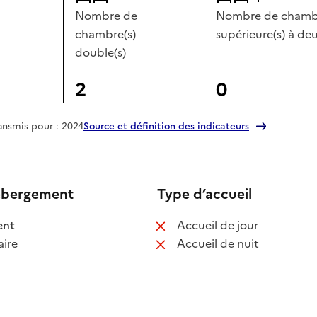
Nombre de
Nombre de chambr
chambre(s)
supérieure(s) à deu
double(s)
2
0
ransmis pour : 2024
Source et définition des indicateurs
ébergement
Type d’accueil
 disponible
: non disponib
ent
Accueil de jour
 non disponible
: non disponib
ire
Accueil de nuit