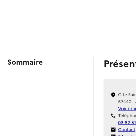
Présen
Sommaire
Cite Sai
57440 - 
Voir iti
Téléphon
03 82 57
Contact
Contact