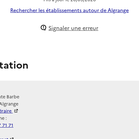
Rechercher les établissements autour de Algrange
Signaler une erreur
tation
nte Barbe
Algrange
néraire
e :
 71 71