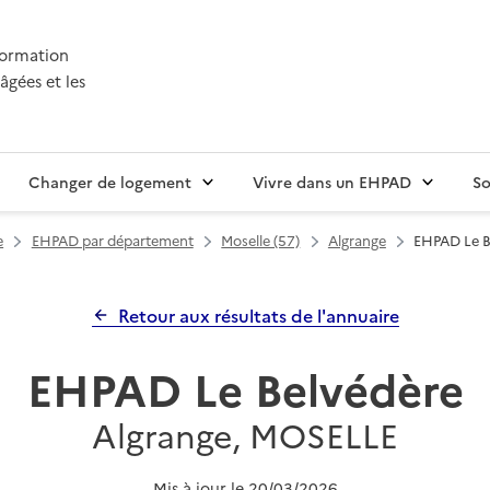
nformation
âgées et les
Changer de logement
Vivre dans un EHPAD
So
e
EHPAD par département
Moselle (57)
Algrange
EHPAD Le B
Retour aux résultats de l'annuaire
EHPAD Le Belvédère
Algrange, MOSELLE
Mis à jour le
20/03/2026