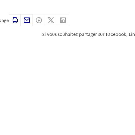
Imprimer
Partager par email
Partager sur Facebook
Partager sur X
Partager sur Linkedin
 page
Si vous souhaitez partager sur Facebook, Li