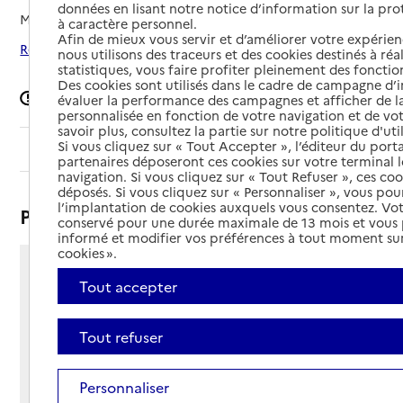
données en lisant notre notice d’information sur la pr
Mis à jour le
08/09/2024
à caractère personnel.
Afin de mieux vous servir et d’améliorer votre expérienc
Rechercher les établissements autour de Port-Brillet
nous utilisons des traceurs et des cookies destinés à réal
statistiques, vous faire profiter pleinement des fonction
Des cookies sont utilisés dans le cadre de campagne d
Signaler une erreur
évaluer la performance des campagnes et afficher de la
personnalisée en fonction de votre navigation et de vot
savoir plus, consultez la partie sur notre politique d'uti
Si vous cliquez sur « Tout Accepter », l’éditeur du porta
Sommaire
partenaires déposeront ces cookies sur votre terminal l
navigation. Si vous cliquez sur « Tout Refuser », ces co
déposés. Si vous cliquez sur « Personnaliser », vous pou
l’implantation de cookies auxquels vous consentez. Vot
Présentation
conservé pour une durée maximale de 13 mois et vous
informé et modifier vos préférences à tout moment sur
cookies ».
92 rue de la Charpenterie
Tout accepter
53410 - Port-Brillet
Voir itinéraire
Tout refuser
Téléphone :
02 43 01 81 16
Contact
Contact
Personnaliser
Site Internet
Site internet non renseigné