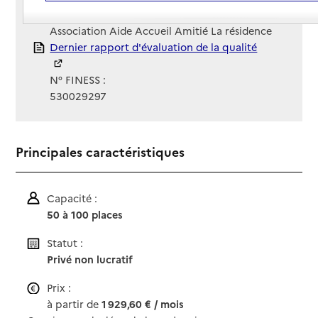
Gestionnaire :
Association Aide Accueil Amitié La résidence
Rapport HAS
Dernier rapport d'évaluation de la qualité
N° FINESS :
530029297
Principales caractéristiques
Capacité :
50 à 100 places
Statut :
Privé non lucratif
Prix :
à partir de
1 929,60 € / mois