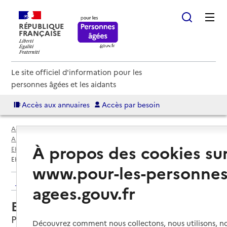
RÉPUBLIQUE
FRANÇAISE
Le site officiel d'information pour les
personnes âgées et les aidants
Accès aux annuaires
Accès par besoin
Accueil
Espace annuaire
Annuaire EHPAD et maisons de retraite
À propos des cookies su
EHPAD par département
Mayenne (53)
Port-Brillet
EHPAD La résidence Paul Laize
www.pour-les-personnes
Retour aux résultats de l'annuaire
agees.gouv.fr
EHPAD La résidence Paul Laize
Port-Brillet, MAYENNE
Découvrez comment nous collectons, nous utilisons, no