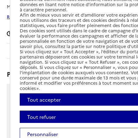
données en lisant notre notice d’information sur la pr
Mis à jour le
28/04/2025
à caractère personnel.
Afin de mieux vous servir et d’améliorer votre expérienc
Rechercher les établissements autour de Chemazé
nous utilisons des traceurs et des cookies destinés à réal
statistiques, vous faire profiter pleinement des fonction
Des cookies sont utilisés dans le cadre de campagne d
Signaler une erreur
évaluer la performance des campagnes et afficher de la
personnalisée en fonction de votre navigation et de vot
savoir plus, consultez la partie sur notre politique d'uti
Sommaire
Si vous cliquez sur « Tout Accepter », l’éditeur du porta
partenaires déposeront ces cookies sur votre terminal l
navigation. Si vous cliquez sur « Tout Refuser », ces co
déposés. Si vous cliquez sur « Personnaliser », vous pou
Présentation
l’implantation de cookies auxquels vous consentez. Vot
conservé pour une durée maximale de 13 mois et vous
informé et modifier vos préférences à tout moment sur
cookies ».
4 rue du Bon Accueil
Tout accepter
53200 - Chemazé
Voir itinéraire
Téléphone :
Tout refuser
02 43 70 21 70
Contact
Contact
Personnaliser
Site Internet
Site internet non renseigné