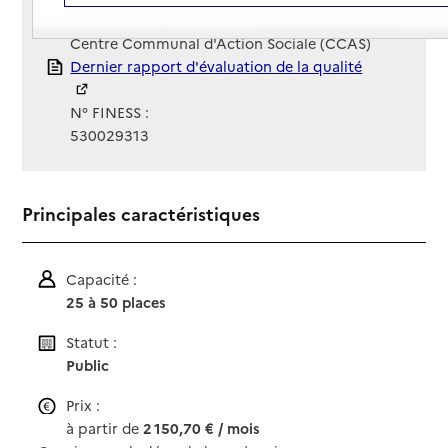
Gestionnaire :
Centre Communal d'Action Sociale (CCAS)
Rapport HAS
Dernier rapport d'évaluation de la qualité
N° FINESS :
530029313
Principales caractéristiques
Capacité :
25 à 50 places
Statut :
Public
Prix :
à partir de
2 150,70 € / mois