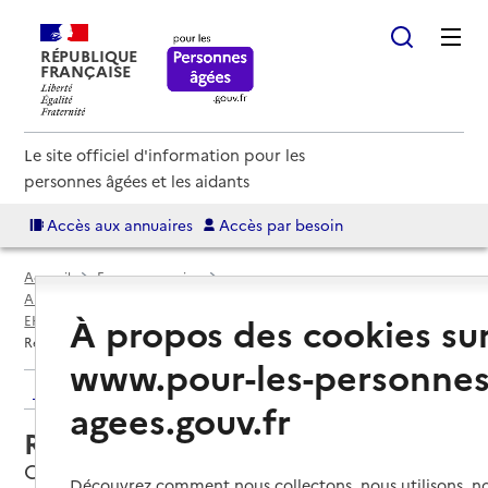
RÉPUBLIQUE
FRANÇAISE
Le site officiel d'information pour les
personnes âgées et les aidants
Accès aux annuaires
Accès par besoin
Accueil
Espace annuaire
Annuaire EHPAD et maisons de retraite
À propos des cookies su
EHPAD par département
Mayenne (53)
Chemazé
Résidence Bon accueil
www.pour-les-personnes
Retour aux résultats de l'annuaire
agees.gouv.fr
Résidence Bon accueil
Chemazé, MAYENNE
Découvrez comment nous collectons, nous utilisons, no