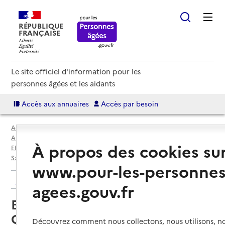
RÉPUBLIQUE
FRANÇAISE
Le site officiel d'information pour les
personnes âgées et les aidants
Accès aux annuaires
Accès par besoin
Accueil
Espace annuaire
Annuaire EHPAD et maisons de retraite
À propos des cookies su
EHPAD par département
Manche (50)
Saint-Vaast-la-Hougue
EHPAD du Val de Saire - Site La Goudalie
www.pour-les-personnes
Retour aux résultats de l'annuaire
agees.gouv.fr
EHPAD du Val de Saire - Site La
Goudalie
Découvrez comment nous collectons, nous utilisons, no