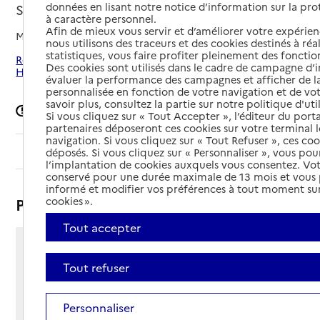
données en lisant notre notice d’information sur la pr
Saint-Vaast-la-Hougue, MANCHE
à caractère personnel.
Afin de mieux vous servir et d’améliorer votre expérienc
Mis à jour le
12/09/2024
nous utilisons des traceurs et des cookies destinés à réal
statistiques, vous faire profiter pleinement des fonction
Rechercher les établissements autour de Saint-Vaast-la-
Des cookies sont utilisés dans le cadre de campagne d
Hougue
évaluer la performance des campagnes et afficher de la
personnalisée en fonction de votre navigation et de vot
savoir plus, consultez la partie sur notre politique d'uti
Signaler une erreur
Si vous cliquez sur « Tout Accepter », l’éditeur du porta
partenaires déposeront ces cookies sur votre terminal l
navigation. Si vous cliquez sur « Tout Refuser », ces co
Sommaire
déposés. Si vous cliquez sur « Personnaliser », vous pou
l’implantation de cookies auxquels vous consentez. Vot
conservé pour une durée maximale de 13 mois et vous
informé et modifier vos préférences à tout moment sur
Présentation
cookies ».
Tout accepter
2 rue du 8 Mai
Tout refuser
50550 - Saint-Vaast-la-Hougue
Voir itinéraire
Téléphone :
Personnaliser
02 33 54 43 39