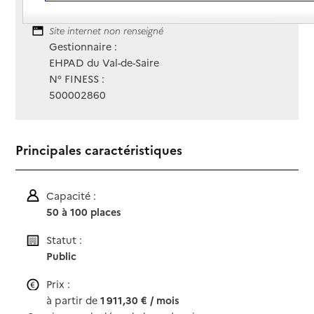
Contact
Contact
Site Internet
Site internet non renseigné
Gestionnaire :
EHPAD du Val-de-Saire
N° FINESS :
500002860
Principales caractéristiques
Capacité :
50 à 100 places
Statut :
Public
Prix :
à partir de
1 911,30 € / mois