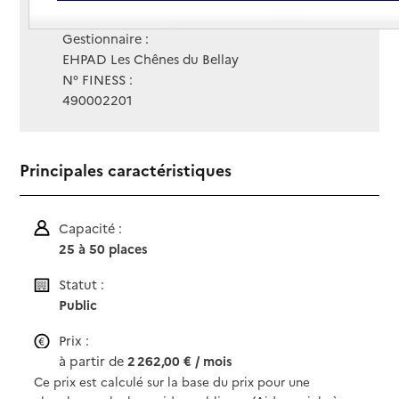
Site Internet
Site internet non renseigné
Gestionnaire :
EHPAD Les Chênes du Bellay
N° FINESS :
490002201
Principales caractéristiques
Capacité :
25 à 50 places
Statut :
Public
Prix :
à partir de
2 262,00 € / mois
Ce prix est calculé sur la base du prix pour une