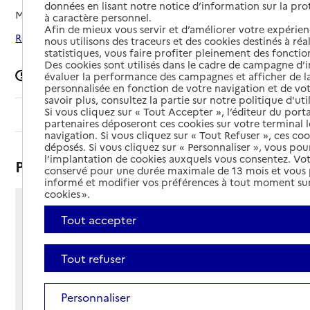
données en lisant notre notice d’information sur la pr
Mis à jour le
05/02/2026
à caractère personnel.
Afin de mieux vous servir et d’améliorer votre expérienc
Rechercher les établissements autour de Orée d'Anjou
nous utilisons des traceurs et des cookies destinés à réal
statistiques, vous faire profiter pleinement des fonction
Des cookies sont utilisés dans le cadre de campagne d
Signaler une erreur
évaluer la performance des campagnes et afficher de la
personnalisée en fonction de votre navigation et de vot
savoir plus, consultez la partie sur notre politique d'uti
Si vous cliquez sur « Tout Accepter », l’éditeur du porta
Sommaire
partenaires déposeront ces cookies sur votre terminal l
navigation. Si vous cliquez sur « Tout Refuser », ces co
déposés. Si vous cliquez sur « Personnaliser », vous pou
l’implantation de cookies auxquels vous consentez. Vot
Présentation
conservé pour une durée maximale de 13 mois et vous
informé et modifier vos préférences à tout moment sur
cookies ».
194 rue Pierre de Ronsard
Tout accepter
- Lire
49530 - Orée d'Anjou
Tout refuser
Voir itinéraire
Téléphone :
02 40 09 03 25
Personnaliser
Contact
Contact