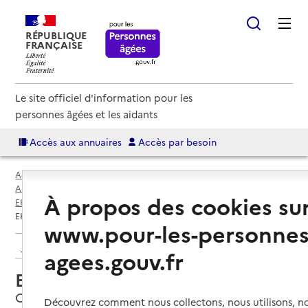
RÉPUBLIQUE
FRANÇAISE
Le site officiel d'information pour les
personnes âgées et les aidants
Accès aux annuaires
Accès par besoin
Accueil
Espace annuaire
Annuaire EHPAD et maisons de retraite
À propos des cookies su
EHPAD par département
Maine-et-Loire (49)
Orée d'Anjou
EHPAD Les Chênes du Bellay
www.pour-les-personnes
Retour aux résultats de l'annuaire
agees.gouv.fr
EHPAD Les Chênes du Bellay
Orée d'Anjou, MAINE-ET-LOIRE
Découvrez comment nous collectons, nous utilisons, no