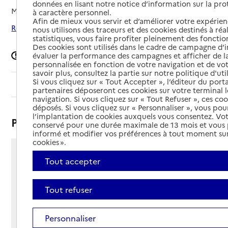
données en lisant notre notice d’information sur la pr
Mis à jour le
12/06/2025
à caractère personnel.
Afin de mieux vous servir et d’améliorer votre expérienc
Rechercher les établissements autour de Casseneuil
nous utilisons des traceurs et des cookies destinés à réal
statistiques, vous faire profiter pleinement des fonction
Des cookies sont utilisés dans le cadre de campagne d
Signaler une erreur
évaluer la performance des campagnes et afficher de la
personnalisée en fonction de votre navigation et de vot
savoir plus, consultez la partie sur notre politique d'uti
Si vous cliquez sur « Tout Accepter », l’éditeur du porta
Sommaire
partenaires déposeront ces cookies sur votre terminal l
navigation. Si vous cliquez sur « Tout Refuser », ces co
déposés. Si vous cliquez sur « Personnaliser », vous pou
l’implantation de cookies auxquels vous consentez. Vot
Présentation
conservé pour une durée maximale de 13 mois et vous
informé et modifier vos préférences à tout moment sur
cookies ».
33 avenue Saint-jean
Tout accepter
47440 - Casseneuil
Voir itinéraire
Tout refuser
Téléphone :
05 53 40 41 42
Contact
Contact
Personnaliser
Site Internet
Site internet non renseigné