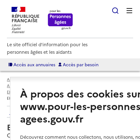
RÉPUBLIQUE
FRANÇAISE
Le site officiel d'information pour les
personnes âgées et les aidants
Accès aux annuaires
Accès par besoin
Accueil
Espace annuaire
Annuaire EHPAD et maisons de retraite
À propos des cookies su
EHPAD par département
Lot-et-Garonne (47)
Casseneuil
EHPAD Gaston Carrère
www.pour-les-personnes
Retour aux résultats de l'annuaire
agees.gouv.fr
EHPAD Gaston Carrère
Casseneuil, LOT-ET-GARONNE
Découvrez comment nous collectons, nous utilisons, no