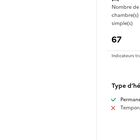
Nombre de
chambre(s)
simple(s)
67
Indicateurs t
Type d’h
:
Perman
:
Tempora