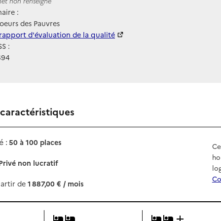
ernet
rnet non renseigné
aire :
Soeurs des Pauvres
 HAS
rapport d'évaluation de la qualité
S :
694
 caractéristiques
 :
50 à 100 places
Ce
ho
Privé non lucratif
lo
Co
artir de
1 887,00 € / mois