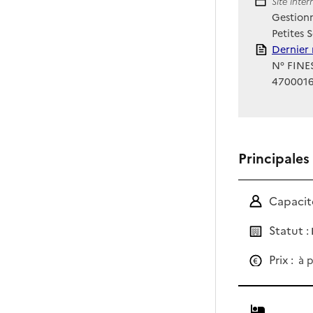
Site Int
Site inte
Gestionn
Petites 
Rapport
Dernier 
N° FINES
470001
Principales
Capacité
Statut :
Prix :
à p