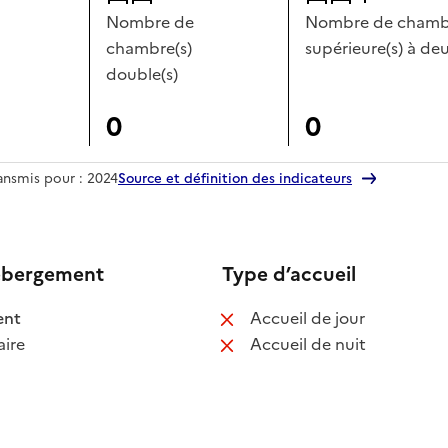
Nombre de
Nombre de chambr
chambre(s)
supérieure(s) à deu
double(s)
0
0
ransmis pour : 2024
Source et définition des indicateurs
ébergement
Type d’accueil
 disponible
: non disponib
ent
Accueil de jour
 non disponible
: non disponib
ire
Accueil de nuit