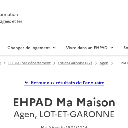
nformation
âgées et les
Changer de logement
Vivre dans un EHPAD
So
e
EHPAD par département
Lot-et-Garonne (47)
Agen
EHPAD
Retour aux résultats de l'annuaire
EHPAD Ma Maison
Agen, LOT-ET-GARONNE
Mis à jour le
19/11/2024