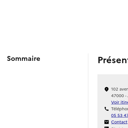
Présen
Sommaire
102 ave
47000 -
Voir iti
Téléphon
05 53 4
Contact
Contact