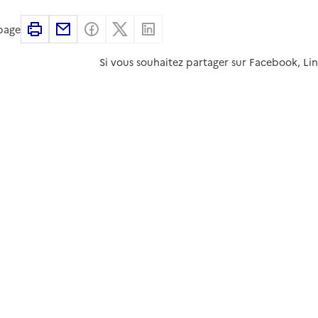
Imprimer
Partager par email
Partager sur Facebook
Partager sur X
Partager sur Linkedin
 page
Si vous souhaitez partager sur Facebook, Li