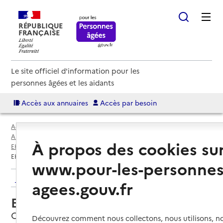
RÉPUBLIQUE
FRANÇAISE
Le site officiel d'information pour les
personnes âgées et les aidants
Accès aux annuaires
Accès par besoin
Accueil
Espace annuaire
Annuaire EHPAD et maisons de retraite
À propos des cookies su
EHPAD par département
Lot (46)
Cazals
EHPAD Arc-en-Ciel
www.pour-les-personnes
Retour aux résultats de l'annuaire
agees.gouv.fr
EHPAD Arc-en-Ciel
Cazals, LOT
Découvrez comment nous collectons, nous utilisons, no