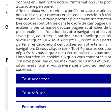
données en lisant notre notice d’information sur la pr
Mis à jour le
23/04/2026
à caractère personnel.
Afin de mieux vous servir et d’améliorer votre expérienc
Rechercher les établissements autour de Roanne
nous utilisons des traceurs et des cookies destinés à réal
statistiques, vous faire profiter pleinement des fonction
Des cookies sont utilisés dans le cadre de campagne d
Signaler une erreur
évaluer la performance des campagnes et afficher de la
personnalisée en fonction de votre navigation et de vot
savoir plus, consultez la partie sur notre politique d'uti
Si vous cliquez sur « Tout Accepter », l’éditeur du porta
Sommaire
partenaires déposeront ces cookies sur votre terminal l
navigation. Si vous cliquez sur « Tout Refuser », ces co
déposés. Si vous cliquez sur « Personnaliser », vous pou
l’implantation de cookies auxquels vous consentez. Vot
Présentation
conservé pour une durée maximale de 13 mois et vous
informé et modifier vos préférences à tout moment sur
cookies ».
15 rue de l’Abbe Goulard
Tout accepter
42300 - Roanne
Voir itinéraire
Tout refuser
Téléphone :
04 77 68 32 02
Contact
Contact
Personnaliser
Site Internet
Site internet