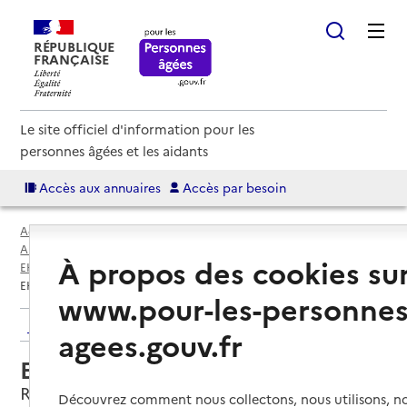
RÉPUBLIQUE
FRANÇAISE
Le site officiel d'information pour les
personnes âgées et les aidants
Accès aux annuaires
Accès par besoin
Accueil
Espace annuaire
Annuaire EHPAD et maisons de retraite
À propos des cookies su
EHPAD par département
Loire (42)
Roanne
EHPAD La maison de Jeanne
www.pour-les-personnes
Retour aux résultats de l'annuaire
agees.gouv.fr
EHPAD La maison de Jeanne
Roanne, LOIRE
Découvrez comment nous collectons, nous utilisons, no