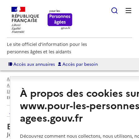
RÉPUBLIQUE
FRANÇAISE
Le site officiel d'information pour les
personnes âgées et les aidants
Accès aux annuaires
Accès par besoin
Accueil
Espace annuaire
Annuaire EHPAD et maisons de retraite
À propos des cookies su
EHPAD par département
Loire (42)
Jonzieux
EHPAD Au Fil de Soie
www.pour-les-personnes
Retour aux résultats de l'annuaire
agees.gouv.fr
EHPAD Au Fil de Soie
Jonzieux, LOIRE
Découvrez comment nous collectons, nous utilisons, no