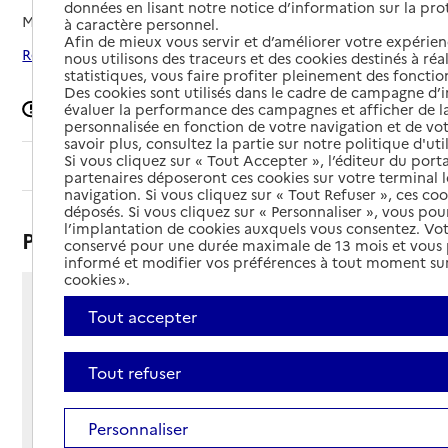
données en lisant notre notice d’information sur la pr
Mis à jour le
08/09/2024
à caractère personnel.
Afin de mieux vous servir et d’améliorer votre expérienc
Rechercher les établissements autour de Jonzieux
nous utilisons des traceurs et des cookies destinés à réal
statistiques, vous faire profiter pleinement des fonction
Des cookies sont utilisés dans le cadre de campagne d
Signaler une erreur
évaluer la performance des campagnes et afficher de la
personnalisée en fonction de votre navigation et de vot
savoir plus, consultez la partie sur notre politique d'uti
Si vous cliquez sur « Tout Accepter », l’éditeur du porta
Sommaire
partenaires déposeront ces cookies sur votre terminal l
navigation. Si vous cliquez sur « Tout Refuser », ces co
déposés. Si vous cliquez sur « Personnaliser », vous pou
l’implantation de cookies auxquels vous consentez. Vot
Présentation
conservé pour une durée maximale de 13 mois et vous
informé et modifier vos préférences à tout moment sur
cookies ».
6 rue de la Semène
Tout accepter
42660 - Jonzieux
Voir itinéraire
Tout refuser
Téléphone :
04 77 39 91 43
Contact
Contact
Personnaliser
Site Internet
Site internet