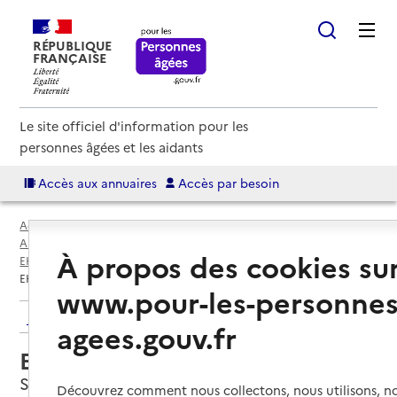
RÉPUBLIQUE
FRANÇAISE
Le site officiel d'information pour les
personnes âgées et les aidants
Accès aux annuaires
Accès par besoin
Accueil
Espace annuaire
Annuaire EHPAD et maisons de retraite
À propos des cookies su
EHPAD par département
Landes (40)
Seignosse
EHPAD L'Alaoude
www.pour-les-personnes
Retour aux résultats de l'annuaire
agees.gouv.fr
EHPAD L'Alaoude
Seignosse, LANDES
Découvrez comment nous collectons, nous utilisons, no