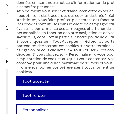
données en lisant notre notice d’information sur la pr
Mis à jour le
13/07/2026
à caractère personnel.
Afin de mieux vous servir et d’améliorer votre expérienc
Rechercher les établissements autour de Seignosse
nous utilisons des traceurs et des cookies destinés à réal
statistiques, vous faire profiter pleinement des fonction
Des cookies sont utilisés dans le cadre de campagne d
Signaler une erreur
évaluer la performance des campagnes et afficher de la
personnalisée en fonction de votre navigation et de vot
savoir plus, consultez la partie sur notre politique d'uti
Si vous cliquez sur « Tout Accepter », l’éditeur du porta
Sommaire
partenaires déposeront ces cookies sur votre terminal l
navigation. Si vous cliquez sur « Tout Refuser », ces co
déposés. Si vous cliquez sur « Personnaliser », vous pou
l’implantation de cookies auxquels vous consentez. Vot
Présentation
conservé pour une durée maximale de 13 mois et vous
informé et modifier vos préférences à tout moment sur
cookies ».
Avenue du Cassou
Tout accepter
40510 - Seignosse
Voir itinéraire
Tout refuser
Téléphone :
05 58 49 80 95
Contact
Contact
Personnaliser
Site Internet
Site internet non renseigné