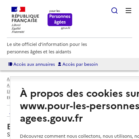
RÉPUBLIQUE
FRANÇAISE
Le site officiel d'information pour les
personnes âgées et les aidants
Accès aux annuaires
Accès par besoin
Accueil
Espace annuaire
Annuaire EHPAD et maisons de retraite
À propos des cookies su
EHPAD par département
Landes (40)
Saint-Sever
EHPAD de Saint-Sever
www.pour-les-personnes
Retour aux résultats de l'annuaire
agees.gouv.fr
EHPAD de Saint-Sever
Saint-Sever, LANDES
Découvrez comment nous collectons, nous utilisons, no