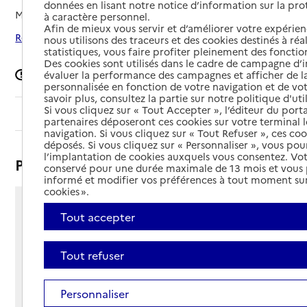
données en lisant notre notice d’information sur la pr
Mis à jour le
29/04/2026
à caractère personnel.
Afin de mieux vous servir et d’améliorer votre expérienc
Rechercher les établissements autour de Saint-Sever
nous utilisons des traceurs et des cookies destinés à réal
statistiques, vous faire profiter pleinement des fonction
Des cookies sont utilisés dans le cadre de campagne d
Signaler une erreur
évaluer la performance des campagnes et afficher de la
personnalisée en fonction de votre navigation et de vot
savoir plus, consultez la partie sur notre politique d'uti
Si vous cliquez sur « Tout Accepter », l’éditeur du porta
Sommaire
partenaires déposeront ces cookies sur votre terminal l
navigation. Si vous cliquez sur « Tout Refuser », ces co
déposés. Si vous cliquez sur « Personnaliser », vous pou
l’implantation de cookies auxquels vous consentez. Vot
Présentation
conservé pour une durée maximale de 13 mois et vous
informé et modifier vos préférences à tout moment sur
cookies ».
4 rue Michel de Montaigne
Tout accepter
40500 - Saint-Sever
Voir itinéraire
Tout refuser
Téléphone :
05 58 76 41 80
Contact
Contact
Personnaliser
Site Internet
Site internet non renseigné