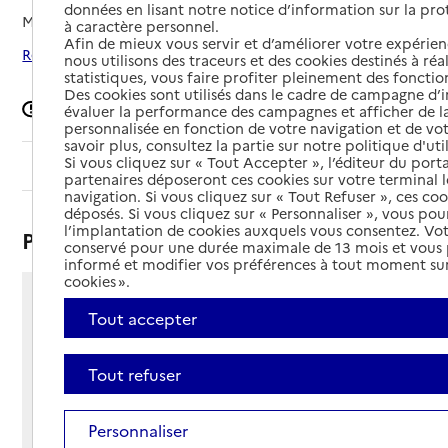
données en lisant notre notice d’information sur la pr
Mis à jour le
30/03/2026
à caractère personnel.
Afin de mieux vous servir et d’améliorer votre expérienc
Rechercher les établissements autour de Mont-de-Marsan
nous utilisons des traceurs et des cookies destinés à réal
statistiques, vous faire profiter pleinement des fonction
Des cookies sont utilisés dans le cadre de campagne d
Signaler une erreur
évaluer la performance des campagnes et afficher de la
personnalisée en fonction de votre navigation et de vot
savoir plus, consultez la partie sur notre politique d'uti
Si vous cliquez sur « Tout Accepter », l’éditeur du porta
Sommaire
partenaires déposeront ces cookies sur votre terminal l
navigation. Si vous cliquez sur « Tout Refuser », ces co
déposés. Si vous cliquez sur « Personnaliser », vous pou
l’implantation de cookies auxquels vous consentez. Vot
Présentation
conservé pour une durée maximale de 13 mois et vous
informé et modifier vos préférences à tout moment sur
cookies ».
532 avenue de Noneres
Tout accepter
40000 - Mont-de-Marsan
Voir itinéraire
Tout refuser
Téléphone :
05 58 05 74 74
Contact
Contact
Personnaliser
Site Internet
Site internet non renseigné