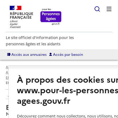
RÉPUBLIQUE
FRANÇAISE
Le site officiel d'information pour les
personnes âgées et les aidants
Accès aux annuaires
Accès par besoin
Accueil
Espace annuaire
Annuaire EHPAD et maisons de retraite
À propos des cookies su
EHPAD par département
Landes (40)
Mont-de-Marsan
EHPAD Jeanne Mauléon
www.pour-les-personnes
Retour aux résultats de l'annuaire
agees.gouv.fr
EHPAD Jeanne Mauléon
Mont-de-Marsan, LANDES
Découvrez comment nous collectons, nous utilisons, no