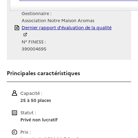
Site Internet
Site internet
Gestionnaire :
Association Notre Maison Aromas
Rapport HAS
Dernier rapport d'évaluation de la qualité
N° FINESS :
390004695
Principales caractéristiques
Capacité :
25 à 50 places
Statut :
Privé non lucratif
Prix :