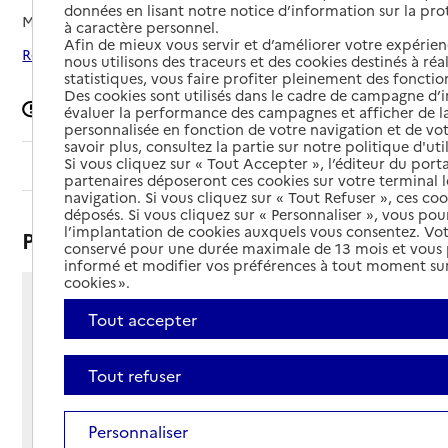
données en lisant notre notice d’information sur la pr
Mis à jour le
22/10/2024
à caractère personnel.
Afin de mieux vous servir et d’améliorer votre expérienc
Rechercher les établissements autour de Aromas
nous utilisons des traceurs et des cookies destinés à réal
statistiques, vous faire profiter pleinement des fonction
Des cookies sont utilisés dans le cadre de campagne d
Signaler une erreur
évaluer la performance des campagnes et afficher de la
personnalisée en fonction de votre navigation et de vot
savoir plus, consultez la partie sur notre politique d'uti
Si vous cliquez sur « Tout Accepter », l’éditeur du porta
Sommaire
partenaires déposeront ces cookies sur votre terminal l
navigation. Si vous cliquez sur « Tout Refuser », ces co
déposés. Si vous cliquez sur « Personnaliser », vous pou
l’implantation de cookies auxquels vous consentez. Vot
Présentation
conservé pour une durée maximale de 13 mois et vous
informé et modifier vos préférences à tout moment sur
cookies ».
Route de Montdidier
Tout accepter
MARSONNAS
39240 - Aromas
Tout refuser
Voir itinéraire
Téléphone :
04 74 50 72 21
Personnaliser
Contact
Contact