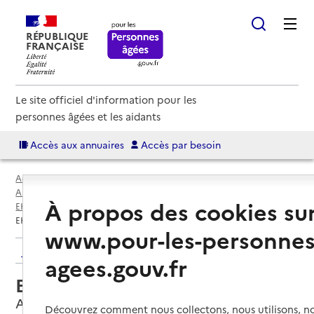
RÉPUBLIQUE
FRANÇAISE
Le site officiel d'information pour les
personnes âgées et les aidants
Accès aux annuaires
Accès par besoin
Accueil
Espace annuaire
Annuaire EHPAD et maisons de retraite
À propos des cookies su
EHPAD par département
Jura (39)
Aromas
EHPAD Notre Maison
www.pour-les-personnes
Retour aux résultats de l'annuaire
agees.gouv.fr
EHPAD Notre Maison
Aromas, JURA
Découvrez comment nous collectons, nous utilisons, no