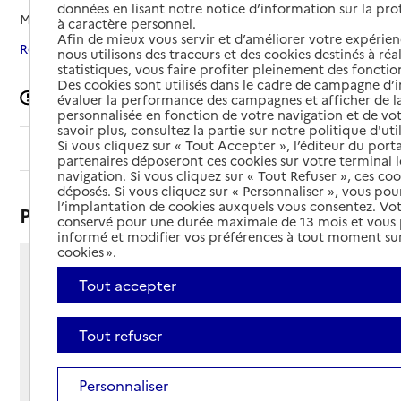
données en lisant notre notice d’information sur la pr
Mis à jour le
12/06/2026
à caractère personnel.
Afin de mieux vous servir et d’améliorer votre expérienc
Rechercher les établissements autour de Domène
nous utilisons des traceurs et des cookies destinés à réal
statistiques, vous faire profiter pleinement des fonction
Des cookies sont utilisés dans le cadre de campagne d
Signaler une erreur
évaluer la performance des campagnes et afficher de la
personnalisée en fonction de votre navigation et de vot
savoir plus, consultez la partie sur notre politique d'uti
Si vous cliquez sur « Tout Accepter », l’éditeur du porta
Sommaire
partenaires déposeront ces cookies sur votre terminal l
navigation. Si vous cliquez sur « Tout Refuser », ces co
déposés. Si vous cliquez sur « Personnaliser », vous pou
l’implantation de cookies auxquels vous consentez. Vot
Présentation
conservé pour une durée maximale de 13 mois et vous
informé et modifier vos préférences à tout moment sur
cookies ».
9 rue des Lilas
Tout accepter
38420 - Domène
Voir itinéraire
Tout refuser
Téléphone :
04 76 77 29 27
Contact
Contact
Personnaliser
Site Internet
Site internet non renseigné