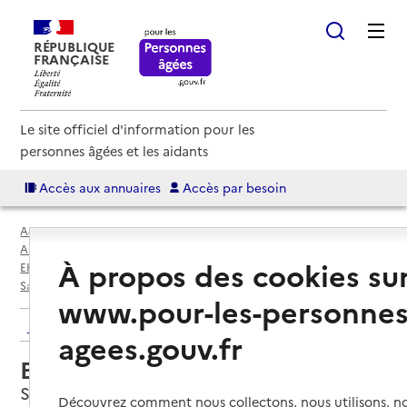
RÉPUBLIQUE
FRANÇAISE
Le site officiel d'information pour les
personnes âgées et les aidants
Accès aux annuaires
Accès par besoin
Accueil
Espace annuaire
Annuaire EHPAD et maisons de retraite
À propos des cookies su
EHPAD par département
Indre-et-Loire (37)
Saint-Christophe-sur-le-Nais
EHPAD La Croix Papillon
www.pour-les-personnes
Retour aux résultats de l'annuaire
agees.gouv.fr
EHPAD La Croix Papillon
Saint-Christophe-sur-le-Nais, INDRE-ET-
Découvrez comment nous collectons, nous utilisons, no