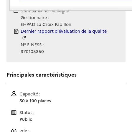
Contact
Contact
Site Internet
Site internet non renseigné
Gestionnaire :
EHPAD La Croix Papillon
Rapport HAS
Dernier rapport d'évaluation de la qualité
N° FINESS :
370103350
Principales caractéristiques
Capacité :
50 à 100 places
Statut :
Public
Prix :