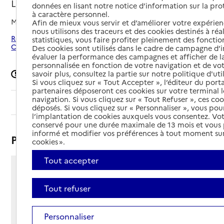
LOIRE
données en lisant notre notice d’information sur la pr
à caractère personnel.
Mis à jour le
03/01/2025
Afin de mieux vous servir et d’améliorer votre expérienc
nous utilisons des traceurs et des cookies destinés à réal
Rechercher les établissements autour de Saint-
statistiques, vous faire profiter pleinement des fonction
Christophe-sur-le-Nais
Des cookies sont utilisés dans le cadre de campagne d
évaluer la performance des campagnes et afficher de la
personnalisée en fonction de votre navigation et de vot
savoir plus, consultez la partie sur notre politique d'uti
Signaler une erreur
Si vous cliquez sur « Tout Accepter », l’éditeur du porta
partenaires déposeront ces cookies sur votre terminal l
navigation. Si vous cliquez sur « Tout Refuser », ces co
Sommaire
déposés. Si vous cliquez sur « Personnaliser », vous pou
l’implantation de cookies auxquels vous consentez. Vot
conservé pour une durée maximale de 13 mois et vous
informé et modifier vos préférences à tout moment sur
Présentation
cookies ».
Tout accepter
20 avenue Eugène Hilarion
37370 - Saint-Christophe-sur-le-Nais
Tout refuser
Voir itinéraire
Téléphone :
Personnaliser
02 47 62 72 72