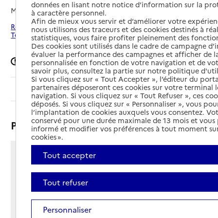
données en lisant notre notice d’information sur la pr
Mis à jour le
13/06/2025
à caractère personnel.
Afin de mieux vous servir et d’améliorer votre expérienc
Rechercher les établissements autour de Chambray-lès-
nous utilisons des traceurs et des cookies destinés à réal
Tours
statistiques, vous faire profiter pleinement des fonction
Des cookies sont utilisés dans le cadre de campagne d
évaluer la performance des campagnes et afficher de la
Signaler une erreur
personnalisée en fonction de votre navigation et de vot
savoir plus, consultez la partie sur notre politique d'uti
Si vous cliquez sur « Tout Accepter », l’éditeur du porta
partenaires déposeront ces cookies sur votre terminal l
Sommaire
navigation. Si vous cliquez sur « Tout Refuser », ces co
déposés. Si vous cliquez sur « Personnaliser », vous pou
l’implantation de cookies auxquels vous consentez. Vot
conservé pour une durée maximale de 13 mois et vous
Présentation
informé et modifier vos préférences à tout moment sur
cookies ».
Tout accepter
6 mail de la Papoterie
37170 - Chambray-lès-Tours
Voir itinéraire
Tout refuser
Téléphone :
02 47 48 12 50
Personnaliser
Contact
Contact