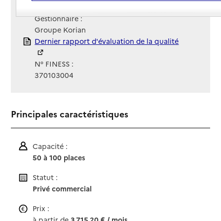
Site Internet
Site internet
Gestionnaire :
Groupe Korian
Rapport HAS
Dernier rapport d'évaluation de la qualité
N° FINESS :
370103004
Principales caractéristiques
Capacité :
50 à 100 places
Statut :
Privé commercial
Prix :
à partir de
3 715,20 € / mois