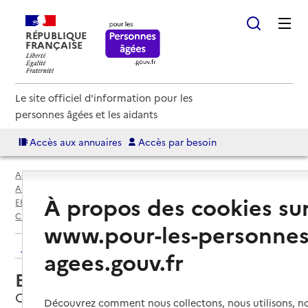
RÉPUBLIQUE
FRANÇAISE
Le site officiel d'information pour les
personnes âgées et les aidants
Accès aux annuaires
Accès par besoin
Accueil
Espace annuaire
Annuaire EHPAD et maisons de retraite
À propos des cookies su
EHPAD par département
Indre-et-Loire (37)
Chambray-lès-Tours
EHPAD Korian Chamtou
www.pour-les-personnes
Retour aux résultats de l'annuaire
agees.gouv.fr
EHPAD Korian Chamtou
Chambray-lès-Tours, INDRE-ET-LOIRE
Découvrez comment nous collectons, nous utilisons, no