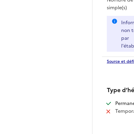
simple(s)
Infor
non t
par
l'éta
Source et défi
Type d’h
:
Perman
:
Tempora