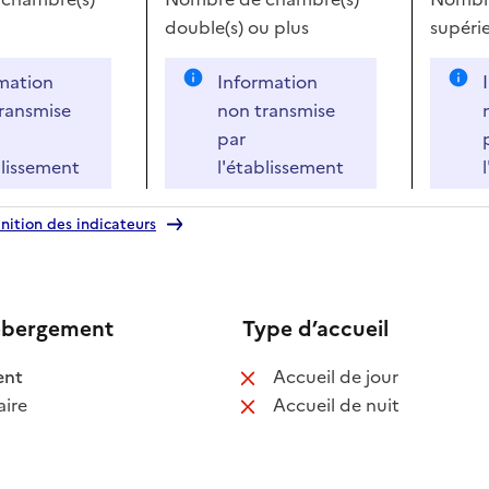
double(s)
ou plus
supérie
mation
Information
ransmise
non transmise
par
blissement
l'établissement
nition des indicateurs
ébergement
Type d’accueil
 disponible
: non disponib
ent
Accueil de jour
 non disponible
: non disponib
ire
Accueil de nuit