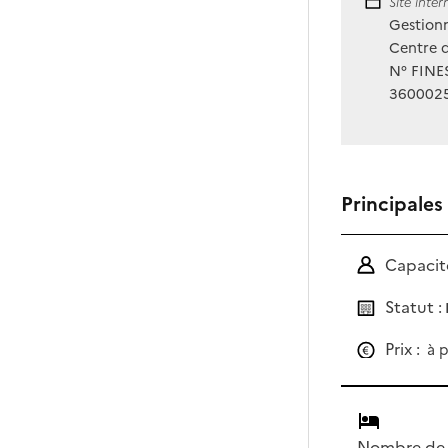
Site Int
Site inte
Gestionn
Centre d
N° FINES
360002
Principales
Capacité
Statut :
Prix :
à p
Nombre de 