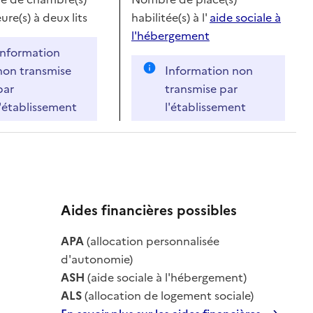
ure(s) à deux lits
habilitée(s) à l'
aide sociale à
l'hébergement
Information
non transmise
Information non
par
transmise par
l'établissement
l'établissement
Aides financières possibles
le
APA
(allocation personnalisée
le
d'autonomie)
ASH
(aide sociale à l'hébergement)
ALS
(allocation de logement sociale)
En savoir plus sur les aides financières