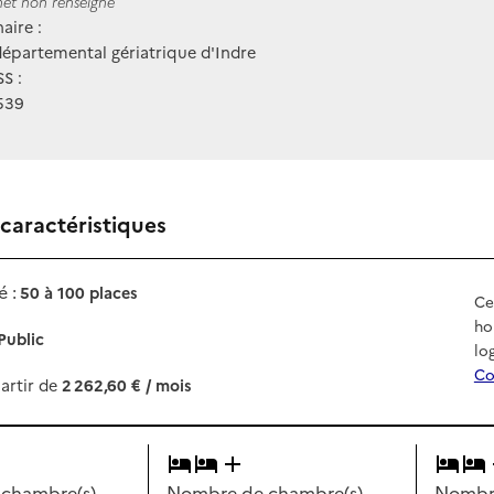
ernet
rnet non renseigné
aire :
épartemental gériatrique d'Indre
S :
539
 caractéristiques
 :
50 à 100 places
Ce
ho
Public
lo
Co
artir de
2 262,60 € / mois
chambre(s)
Nombre de chambre(s)
Nombre