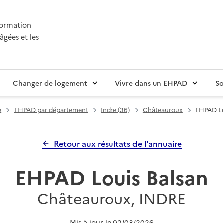
nformation
âgées et les
Changer de logement
Vivre dans un EHPAD
So
e
EHPAD par département
Indre (36)
Châteauroux
EHPAD Lo
Retour aux résultats de l'annuaire
EHPAD Louis Balsan
Châteauroux, INDRE
Mis à jour le
02/03/2026