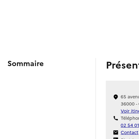
Présen
Sommaire
65 avenu
36000 -
Voir iti
Téléphon
02 54 01
Contact
Contact