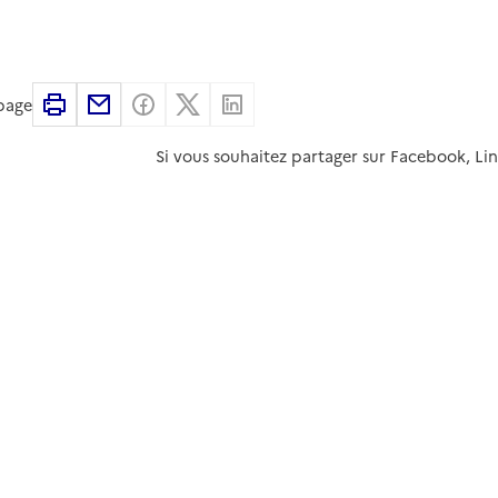
Imprimer
Partager par email
Partager sur Facebook
Partager sur X
Partager sur Linkedin
 page
Si vous souhaitez partager sur Facebook, Li