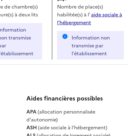
 de chambre(s)
Nombre de place(s)
ure(s) à deux lits
habilitée(s) à l'
aide sociale à
l'hébergement
Information
non transmise
Information non
par
transmise par
l'établissement
l'établissement
Aides financières possibles
le
APA
(allocation personnalisée
le
d'autonomie)
ASH
(aide sociale à l'hébergement)
ALS
(allocation de logement sociale)