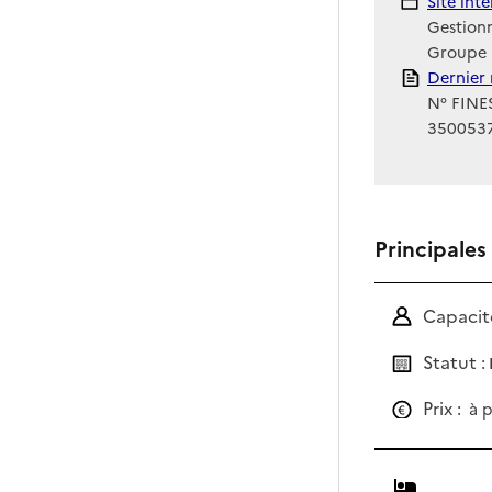
Site Int
Site int
Gestionn
Groupe 
Rapport
Dernier 
N° FINES
350053
Principales
Capacité
Statut :
Prix :
à p