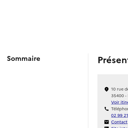
Présen
Sommaire
10 rue d
35400 - 
Voir iti
Téléphon
02 99 21
Contact
Contact