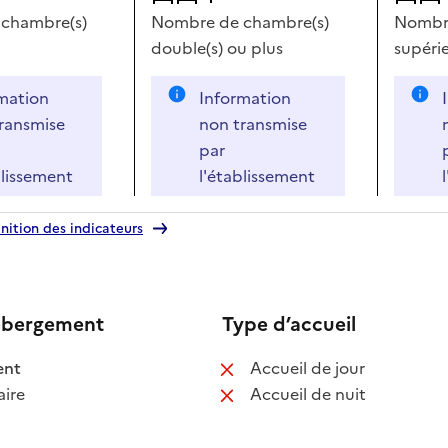
chambre(s)
Nombre de chambre(s)
Nombre
double(s)
ou plus
supérie
mation
Information
ransmise
non transmise
par
blissement
l'établissement
nition des indicateurs
ébergement
Type d’accueil
 disponible
: non disponib
ent
Accueil de jour
 non disponible
: non disponib
ire
Accueil de nuit