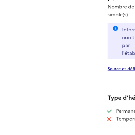
Nombre de 
simple(s)
Infor
non t
par
l'éta
Source et défi
Type d’h
:
Perman
:
Tempora