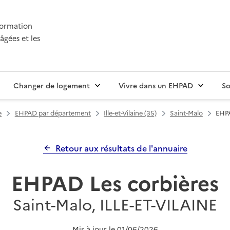
nformation
âgées et les
Changer de logement
Vivre dans un EHPAD
So
e
EHPAD par département
Ille-et-Vilaine (35)
Saint-Malo
EHPA
Retour aux résultats de l'annuaire
EHPAD Les corbières
Saint-Malo, ILLE-ET-VILAINE
Mis à jour le
01/06/2026