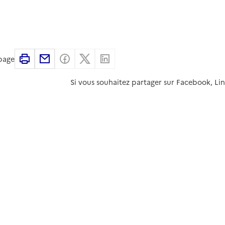
Imprimer
Partager par email
Partager sur Facebook
Partager sur X
Partager sur Linkedin
 page
Si vous souhaitez partager sur Facebook, Li