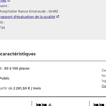
ernet
ernet
aire :
hospitalier Rance Emeraude - GHRE
 HAS
rapport d'évaluation de la qualité
S :
724
 caractéristiques
 :
50 à 100 places
Ce
ho
Public
lo
Co
artir de
2 281,50 € / mois