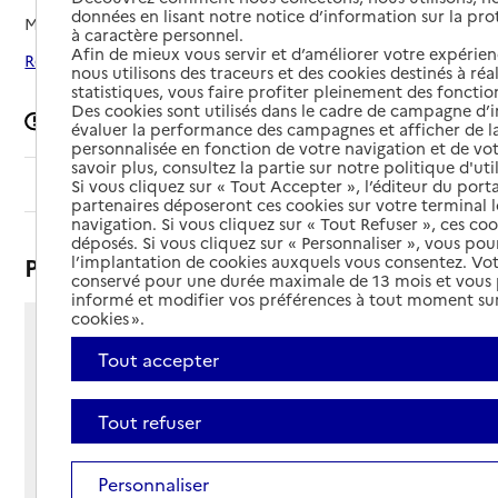
données en lisant notre notice d’information sur la pr
Mis à jour le
04/02/2026
à caractère personnel.
Afin de mieux vous servir et d’améliorer votre expérienc
Rechercher les établissements autour de Rennes
nous utilisons des traceurs et des cookies destinés à réal
statistiques, vous faire profiter pleinement des fonction
Des cookies sont utilisés dans le cadre de campagne d
Signaler une erreur
évaluer la performance des campagnes et afficher de la
personnalisée en fonction de votre navigation et de vot
savoir plus, consultez la partie sur notre politique d'uti
Sommaire
Si vous cliquez sur « Tout Accepter », l’éditeur du porta
partenaires déposeront ces cookies sur votre terminal l
navigation. Si vous cliquez sur « Tout Refuser », ces co
déposés. Si vous cliquez sur « Personnaliser », vous pou
Présentation
l’implantation de cookies auxquels vous consentez. Vot
conservé pour une durée maximale de 13 mois et vous
informé et modifier vos préférences à tout moment sur
cookies ».
1 rue du Pré de Bris
Tout accepter
35000 - Rennes
Voir itinéraire
Téléphone :
Tout refuser
02 99 59 35 47
Contact
Contact
Personnaliser
Site Internet
Site internet non renseigné