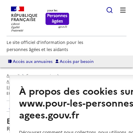
RÉPUBLIQUE
FRANÇAISE
Le site officiel d'information pour les
personnes âgées et les aidants
Accès aux annuaires
Accès par besoin
Accueil
Espace annuaire
Annuaire EHPAD et maisons de retraite
À propos des cookies su
EHPAD par département
Ille-et-Vilaine (35)
Rennes
EHPAD Léon Grimault
www.pour-les-personnes
Retour aux résultats de l'annuaire
agees.gouv.fr
EHPAD Léon Grimault
Rennes, ILLE-ET-VILAINE
Découvrez comment nous collectons, nous utilisons, no