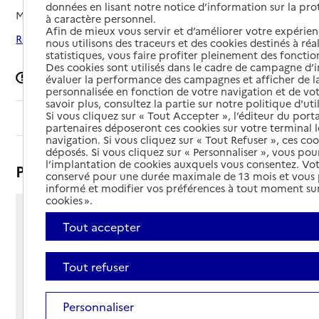
données en lisant notre notice d’information sur la pr
Mis à jour le
31/10/2024
à caractère personnel.
Afin de mieux vous servir et d’améliorer votre expérienc
Rechercher les établissements autour de Rennes
nous utilisons des traceurs et des cookies destinés à réal
statistiques, vous faire profiter pleinement des fonction
Des cookies sont utilisés dans le cadre de campagne d
Signaler une erreur
évaluer la performance des campagnes et afficher de la
personnalisée en fonction de votre navigation et de vot
savoir plus, consultez la partie sur notre politique d'uti
Si vous cliquez sur « Tout Accepter », l’éditeur du porta
Sommaire
partenaires déposeront ces cookies sur votre terminal l
navigation. Si vous cliquez sur « Tout Refuser », ces co
déposés. Si vous cliquez sur « Personnaliser », vous pou
l’implantation de cookies auxquels vous consentez. Vot
Présentation
conservé pour une durée maximale de 13 mois et vous
informé et modifier vos préférences à tout moment sur
cookies ».
5 rue Rabelais
Tout accepter
35000 - Rennes
Voir itinéraire
Tout refuser
Téléphone :
02 99 86 30 70
Contact
Contact
Personnaliser
Site Internet
Site internet