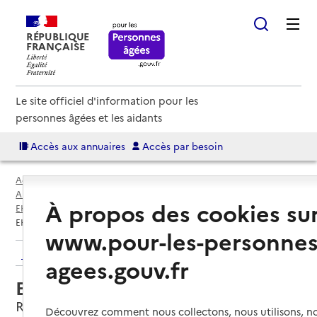
RÉPUBLIQUE
FRANÇAISE
Le site officiel d'information pour les
personnes âgées et les aidants
Accès aux annuaires
Accès par besoin
Accueil
Espace annuaire
Annuaire EHPAD et maisons de retraite
À propos des cookies su
EHPAD par département
Ille-et-Vilaine (35)
Rennes
EHPAD La Maison des Ateliers
www.pour-les-personnes
Retour aux résultats de l'annuaire
agees.gouv.fr
EHPAD La Maison des Ateliers
Rennes, ILLE-ET-VILAINE
Découvrez comment nous collectons, nous utilisons, no