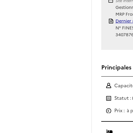
Site Int
Site inte
Gestionn
MRP Fro
Rapport
Dernier 
N° FINES
340787
Principales
Capacité
Statut :
Prix :
à p