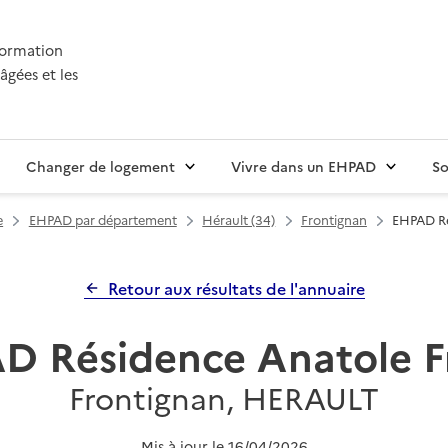
nformation
âgées et les
Changer de logement
Vivre dans un EHPAD
So
e
EHPAD par département
Hérault (34)
Frontignan
EHPAD Ré
Retour aux résultats de l'annuaire
D Résidence Anatole F
Frontignan, HERAULT
Mis à jour le
16/04/2026