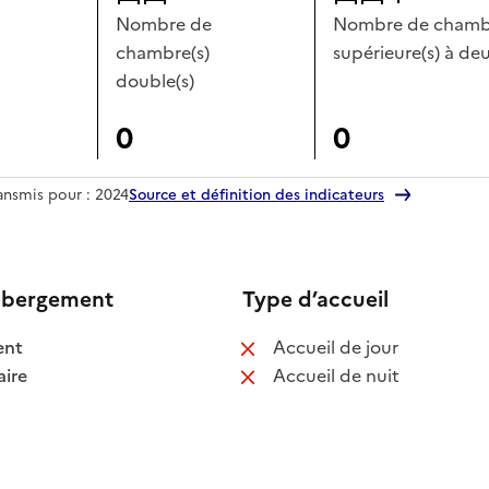
Nombre de
Nombre de chambr
chambre(s)
supérieure(s) à deu
double(s)
0
0
ransmis pour : 2024
Source et définition des indicateurs
ébergement
Type d’accueil
 disponible
: non disponib
ent
Accueil de jour
 disponible
: non disponib
ire
Accueil de nuit