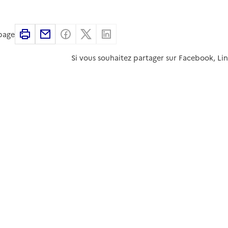
Imprimer
Partager par email
Partager sur Facebook
Partager sur X
Partager sur Linkedin
 page
Si vous souhaitez partager sur Facebook, Li