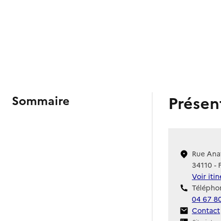
Présen
Sommaire
Rue Ana
34110 - 
Voir iti
Téléphon
04 67 80
Contact
Contact