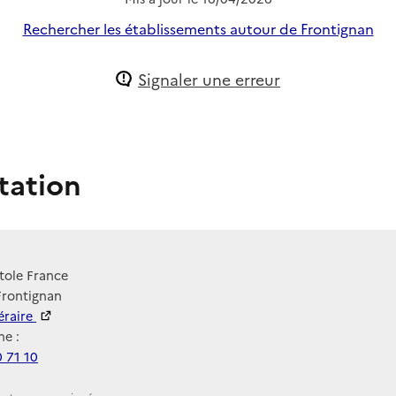
Rechercher les établissements autour de Frontignan
Signaler une erreur
tation
tole France
Frontignan
néraire
e :
 71 10