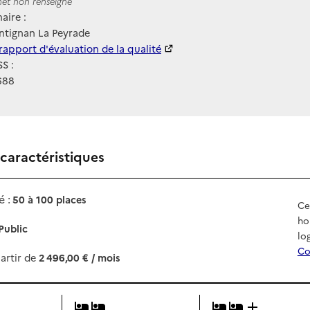
ernet
rnet non renseigné
aire :
ntignan La Peyrade
 HAS
rapport d'évaluation de la qualité
S :
688
 caractéristiques
 :
50 à 100 places
Ce
ho
Public
lo
Co
artir de
2 496,00 € / mois