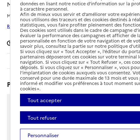
Montrouge, HAUTS-DE-SEINE
données en lisant notre notice d’information sur la pr
à caractère personnel.
Afin de mieux vous servir et d’améliorer votre expérienc
Mis à jour le
02/02/2026
nous utilisons des traceurs et des cookies destinés à réal
statistiques, vous faire profiter pleinement des fonction
Rechercher les établissements autour de Montrouge
Des cookies sont utilisés dans le cadre de campagne d
évaluer la performance des campagnes et afficher de la
personnalisée en fonction de votre navigation et de vot
Signaler une erreur
savoir plus, consultez la partie sur notre politique d'uti
Si vous cliquez sur « Tout Accepter », l’éditeur du porta
partenaires déposeront ces cookies sur votre terminal l
Sommaire
navigation. Si vous cliquez sur « Tout Refuser », ces co
déposés. Si vous cliquez sur « Personnaliser », vous pou
l’implantation de cookies auxquels vous consentez. Vot
conservé pour une durée maximale de 13 mois et vous
Présentation
informé et modifier vos préférences à tout moment sur
cookies ».
Tout accepter
5 allée de la Vallière
92120 - Montrouge
Tout refuser
Voir itinéraire
Téléphone :
01 58 07 91 00
Personnaliser