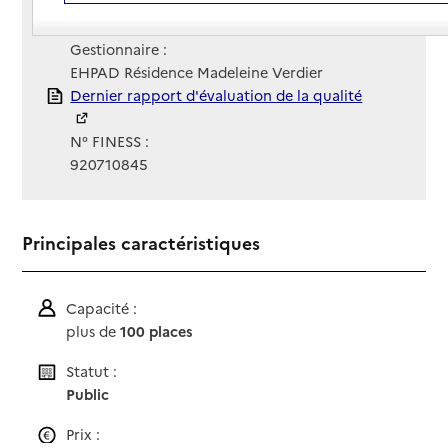
Contact
Contact
Site Internet
Site internet non renseigné
Gestionnaire :
EHPAD Résidence Madeleine Verdier
Rapport HAS
Dernier rapport d'évaluation de la qualité
N° FINESS :
920710845
Principales caractéristiques
Capacité :
plus de
100 places
Statut :
Public
Prix :