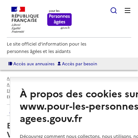
RÉPUBLIQUE
FRANÇAISE
Le site officiel d'information pour les
personnes âgées et les aidants
Accès aux annuaires
Accès par besoin
Accueil
Espace annuaire
Annuaire EHPAD et maisons de retraite
À propos des cookies su
EHPAD par département
Hauts-de-Seine (92)
Montrouge
EHPAD Résidence Madeleine Verdier
www.pour-les-personnes
Retour aux résultats de l'annuaire
agees.gouv.fr
EHPAD Résidence Madeleine
Verdier
Découvrez comment nous collectons, nous utilisons, no