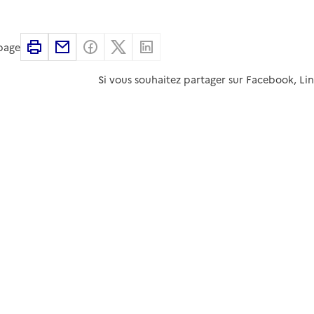
Imprimer
Partager par email
Partager sur Facebook
Partager sur X
Partager sur Linkedin
 page
Si vous souhaitez partager sur Facebook, Li