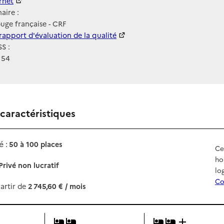
ernet
ernet
aire :
uge française - CRF
 HAS
rapport d'évaluation de la qualité
S :
154
 caractéristiques
 :
50 à 100 places
Ce
ho
Privé non lucratif
lo
Co
artir de
2 745,60 € / mois