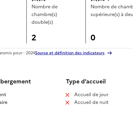
Nombre de
Nombre de chambr
chambre(s)
supérieure(s) à deu
double(s)
2
0
ransmis pour : 2024
Source et définition des indicateurs
ébergement
Type d’accueil
 disponible
: non disponib
ent
Accueil de jour
 disponible
: non disponib
ire
Accueil de nuit