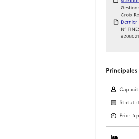
Site Int
Site int
Gestionn
Croix Ro
Rapport
Dernier 
N° FINES
920802
Principales
Capacité
Statut :
Prix :
à p