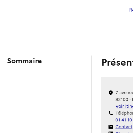
R
Présen
Sommaire
7 avenu
92100 - 
Voir iti
Téléphon
01 41 10
Contact
Contact