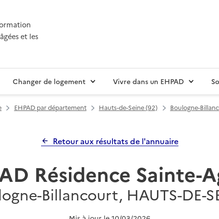
nformation
âgées et les
Changer de logement
Vivre dans un EHPAD
So
e
EHPAD par département
Hauts-de-Seine (92)
Boulogne-Billan
Retour aux résultats de l'annuaire
AD Résidence Sainte-A
logne-Billancourt, HAUTS-DE-S
Mis à jour le
10/03/2026