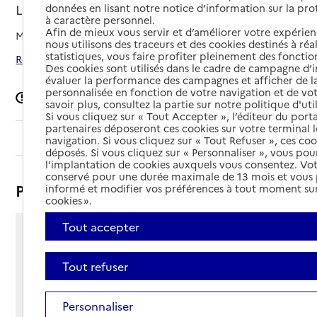
Lourdes, HAUTES-PYRENEES
données en lisant notre notice d’information sur la pr
à caractère personnel.
Afin de mieux vous servir et d’améliorer votre expérienc
Mis à jour le
07/05/2026
nous utilisons des traceurs et des cookies destinés à réal
statistiques, vous faire profiter pleinement des fonction
Rechercher les établissements autour de Lourdes
Des cookies sont utilisés dans le cadre de campagne d
évaluer la performance des campagnes et afficher de la
personnalisée en fonction de votre navigation et de vot
Signaler une erreur
savoir plus, consultez la partie sur notre politique d'uti
Si vous cliquez sur « Tout Accepter », l’éditeur du porta
partenaires déposeront ces cookies sur votre terminal l
Sommaire
navigation. Si vous cliquez sur « Tout Refuser », ces co
déposés. Si vous cliquez sur « Personnaliser », vous pou
l’implantation de cookies auxquels vous consentez. Vot
conservé pour une durée maximale de 13 mois et vous
Présentation
informé et modifier vos préférences à tout moment sur
cookies ».
Tout accepter
51 rue de Bagnères
65100 - Lourdes
Tout refuser
Voir itinéraire
Téléphone :
05 62 94 05 66
Personnaliser