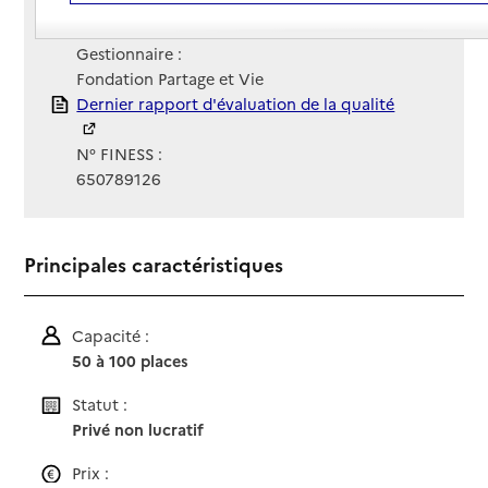
Contact
Contact
Site Internet
Site internet
Gestionnaire :
Fondation Partage et Vie
Rapport HAS
Dernier rapport d'évaluation de la qualité
N° FINESS :
650789126
Principales caractéristiques
Capacité :
50 à 100 places
Statut :
Privé non lucratif
Prix :