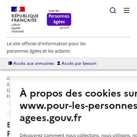
RÉPUBLIQUE
FRANÇAISE
Le site officiel d'information pour les
personnes âgées et les aidants
Accès aux annuaires
Accès par besoin
Accueil
Espace annuaire
Annuaire EHPAD et maisons de retraite
À propos des cookies su
EHPAD par département
Hautes-Pyrénées (65)
Lourdes
EHPAD Résidence Le Foyer du Petit Jer
www.pour-les-personnes
Retour aux résultats de l'annuaire
agees.gouv.fr
EHPAD Résidence Le Foyer du
Petit Jer
Découvrez comment nous collectons, nous utilisons, no