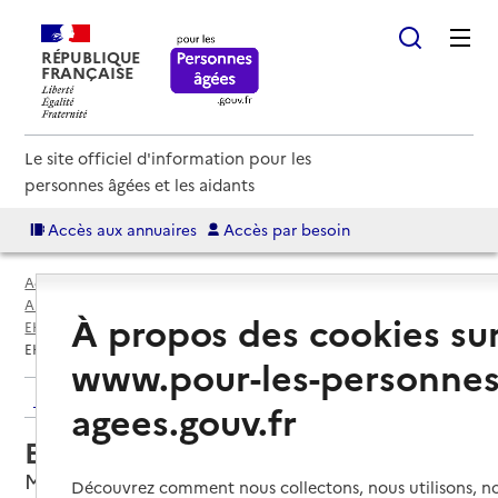
RÉPUBLIQUE
FRANÇAISE
Le site officiel d'information pour les
personnes âgées et les aidants
Accès aux annuaires
Accès par besoin
Accueil
Espace annuaire
Annuaire EHPAD et maisons de retraite
À propos des cookies su
EHPAD par département
Haute-Marne (52)
Maranville
EHPAD Marie Pocard
www.pour-les-personnes
Retour aux résultats de l'annuaire
agees.gouv.fr
EHPAD Marie Pocard
Maranville, HAUTE-MARNE
Découvrez comment nous collectons, nous utilisons, no