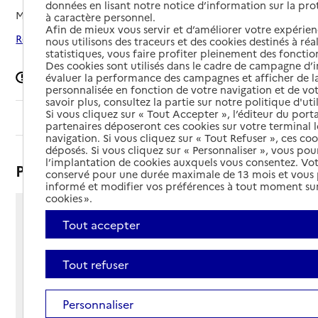
données en lisant notre notice d’information sur la pr
Mis à jour le
27/05/2026
à caractère personnel.
Afin de mieux vous servir et d’améliorer votre expérienc
Rechercher les établissements autour de Maranville
nous utilisons des traceurs et des cookies destinés à réal
statistiques, vous faire profiter pleinement des fonction
Des cookies sont utilisés dans le cadre de campagne d
Signaler une erreur
évaluer la performance des campagnes et afficher de la
personnalisée en fonction de votre navigation et de vot
savoir plus, consultez la partie sur notre politique d'uti
Si vous cliquez sur « Tout Accepter », l’éditeur du porta
Sommaire
partenaires déposeront ces cookies sur votre terminal l
navigation. Si vous cliquez sur « Tout Refuser », ces co
déposés. Si vous cliquez sur « Personnaliser », vous pou
l’implantation de cookies auxquels vous consentez. Vot
Présentation
conservé pour une durée maximale de 13 mois et vous
informé et modifier vos préférences à tout moment sur
cookies ».
23 rue Demongeot Tissot
Tout accepter
52370 - Maranville
Voir itinéraire
Tout refuser
Téléphone :
03 25 03 62 13
Contact
Contact
Personnaliser
Site Internet
Site internet non renseigné