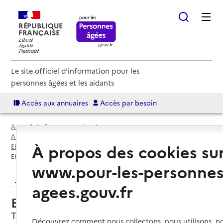
RÉPUBLIQUE
FRANÇAISE
Le site officiel d'information pour les
personnes âgées et les aidants
Accès aux annuaires
Accès par besoin
Accueil
Espace annuaire
Annuaire EHPAD et maisons de retraite
À propos des cookies su
EHPAD par département
Haute-Garonne (31)
Toulouse
EHPAD Le Repos
www.pour-les-personnes
Retour aux résultats de l'annuaire
agees.gouv.fr
EHPAD Le Repos
Toulouse, HAUTE-GARONNE
Découvrez comment nous collectons, nous utilisons, no