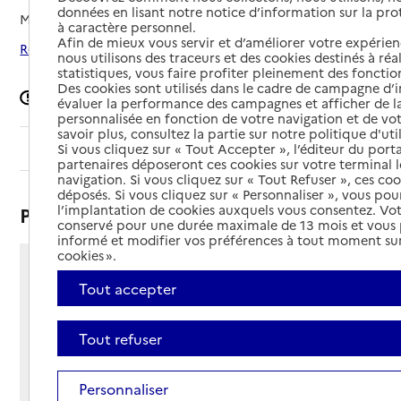
données en lisant notre notice d’information sur la pr
Mis à jour le
05/02/2026
à caractère personnel.
Afin de mieux vous servir et d’améliorer votre expérienc
Rechercher les établissements autour de Toulouse
nous utilisons des traceurs et des cookies destinés à réal
statistiques, vous faire profiter pleinement des fonction
Des cookies sont utilisés dans le cadre de campagne d
Signaler une erreur
évaluer la performance des campagnes et afficher de la
personnalisée en fonction de votre navigation et de vot
savoir plus, consultez la partie sur notre politique d'uti
Sommaire
Si vous cliquez sur « Tout Accepter », l’éditeur du porta
partenaires déposeront ces cookies sur votre terminal l
navigation. Si vous cliquez sur « Tout Refuser », ces co
déposés. Si vous cliquez sur « Personnaliser », vous pou
l’implantation de cookies auxquels vous consentez. Vot
Présentation
conservé pour une durée maximale de 13 mois et vous
informé et modifier vos préférences à tout moment sur
cookies ».
20 rue des Bûchers
Tout accepter
31000 - Toulouse
Voir itinéraire
Téléphone :
Tout refuser
05 34 31 88 31
Contact
Contact
Personnaliser
Site Internet
Site internet