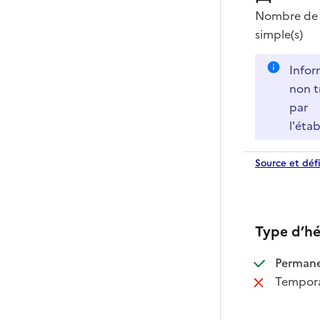
Nombre de 
simple(s)
Infor
non t
par
l'éta
Source et défi
Type d’h
:
Perman
:
Tempora