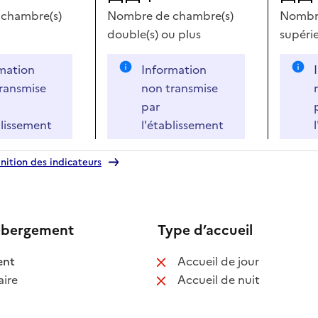
chambre(s)
Nombre de chambre(s)
Nombre
double(s)
ou plus
supérie
mation
Information
ransmise
non transmise
par
blissement
l'établissement
nition des indicateurs
ébergement
Type d’accueil
 disponible
: non disponib
ent
Accueil de jour
 non disponible
: non disponib
ire
Accueil de nuit