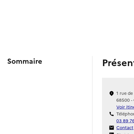
Présen
Sommaire
1 rue de
68500 -
Voir iti
Téléphon
03 89 7
Contact
Contact