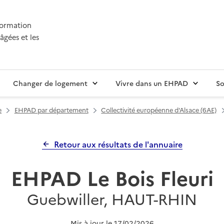
nformation
âgées et les
Changer de logement
Vivre dans un EHPAD
So
e
EHPAD par département
Collectivité européenne d'Alsace (6AE)
Retour aux résultats de l'annuaire
EHPAD Le Bois Fleuri
Guebwiller, HAUT-RHIN
Mis à jour le
17/02/2026