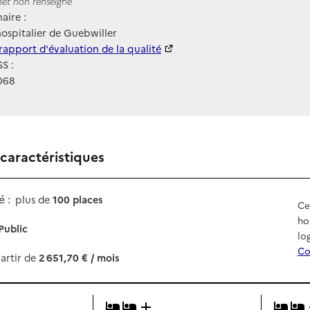
ernet
rnet non renseigné
aire :
ospitalier de Guebwiller
 HAS
rapport d'évaluation de la qualité
S :
068
 caractéristiques
 :
plus de
100 places
Ce
ho
Public
lo
Co
artir de
2 651,70 € / mois