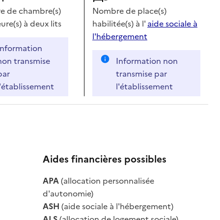
 de chambre(s)
Nombre de place(s)
ure(s) à deux lits
habilitée(s) à l'
aide sociale à
l'hébergement
Information
non transmise
Information non
par
transmise par
l'établissement
l'établissement
Aides financières possibles
le
APA
(allocation personnalisée
le
d'autonomie)
ASH
(aide sociale à l'hébergement)
ALS
(allocation de logement sociale)