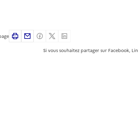
Imprimer
Partager par email
Partager sur Facebook
Partager sur X
Partager sur Linkedin
 page
Si vous souhaitez partager sur Facebook, Li