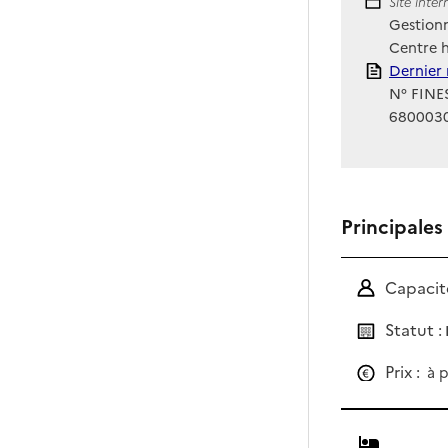
Site Int
Site inte
Gestionn
Centre h
Rapport
Dernier 
N° FINES
680003
Principales
Capacité
Statut :
Prix :
à p